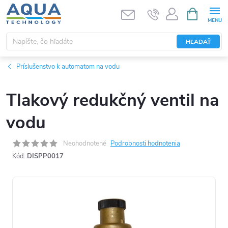
Prejsť
NÁKUPN
KOŠÍK
na
obsah
HĽADAŤ
Príslušenstvo k automatom na vodu
Tlakový redukčný ventil na
vodu
Neohodnotené
Podrobnosti hodnotenia
Kód:
DISPP0017