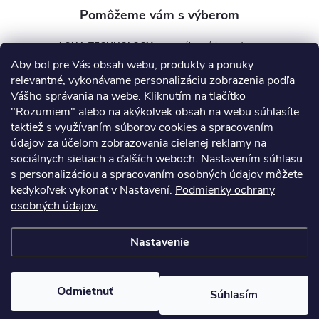
AQUA TECHNOLOGY s.r.o.
Aby bol pre Vás obsah webu, produkty a ponuky
info
@
aquatechnology.sk
relevantné, vykonávame personalizáciu zobrazenia podľa
Vášho správania na webe. Kliknutím na tlačítko
+421 911 991 394
"Rozumiem" alebo na akýkoľvek obsah na webu súhlasíte
taktiež s využívaním
súborov cookies
a spracovaním
údajov za účelom zobrazovania cielenej reklamy na
sociálnych sietiach a ďalších weboch. Nastavením súhlasu
Informácie pre vás
s personalizáciou a spracovaním osobných údajov môžete
kedykoľvek vykonať v Nastavení.
Podmienky ochrany
osobných údajov.
Kontakty
Obchodné podmienky
Technický dotazník
Nastavenie
Copyright 2026
AquaPro-Shop.sk
. Všetky práva vyhradené.
Upraviť
nastavenie cookies
Odmietnuť
Súhlasím
Vytvoril Shoptet