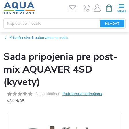
Prejsť
NÁKUPN
KOŠÍK
na
obsah
HĽADAŤ
Príslušenstvo k automatom na vodu
Sada pripojenia pre post-
mix AQUAVER 4SD
(kyvety)
Neohodnotené
Podrobnosti hodnotenia
Kód:
N/A5