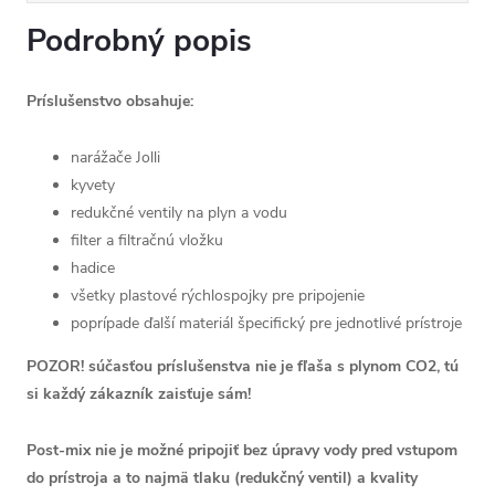
Podrobný popis
Príslušenstvo obsahuje:
narážače Jolli
kyvety
redukčné ventily na plyn a vodu
filter a filtračnú vložku
hadice
všetky plastové rýchlospojky pre pripojenie
poprípade ďalší materiál špecifický pre jednotlivé prístroje
POZOR! súčasťou príslušenstva nie je fľaša s plynom CO2, tú
si každý zákazník zaisťuje sám!
Post-mix nie je možné pripojiť bez úpravy vody pred vstupom
do prístroja a to najmä tlaku (redukčný ventil) a kvality