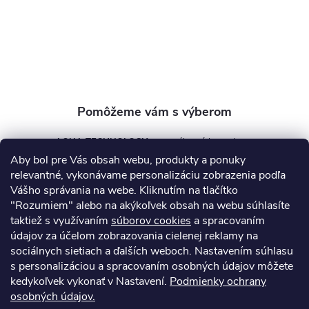
t
i
e
AQUA TECHNOLOGY s.r.o.
Aby bol pre Vás obsah webu, produkty a ponuky
info
@
aquatechnology.sk
relevantné, vykonávame personalizáciu zobrazenia podľa
Vášho správania na webe. Kliknutím na tlačítko
+421 911 991 394
"Rozumiem" alebo na akýkoľvek obsah na webu súhlasíte
taktiež s využívaním
súborov cookies
a spracovaním
údajov za účelom zobrazovania cielenej reklamy na
sociálnych sietiach a ďalších weboch. Nastavením súhlasu
Informácie pre vás
s personalizáciou a spracovaním osobných údajov môžete
kedykoľvek vykonať v Nastavení.
Podmienky ochrany
osobných údajov.
Kontakty
Obchodné podmienky
Technický dotazník