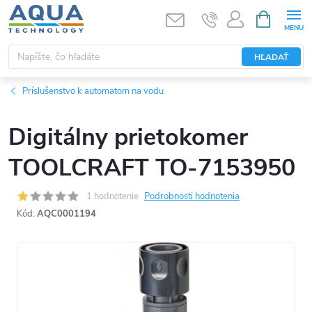
Prejsť
NÁKUPN
KOŠÍK
na
obsah
HĽADAŤ
Príslušenstvo k automatom na vodu
Digitálny prietokomer
TOOLCRAFT TO-7153950
1 hodnotenie
Podrobnosti hodnotenia
Kód:
AQC0001194