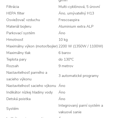
g/min
Filtrácia
Multi-cyklónová, 5 úrovní
HEPA filter
Áno, umývateľný H13
Osviežovač vzduchu
Frescoaspira
Materiál bojleru
Aluminium extra ALP
Parkovací systém
Áno
Hmotnosť
10 kg
Maximálny výkon (motor/bojler)
2200 W (1350W / 1100W)
Maximálny tlak
6 barov
Teplota pary
do 130°C
Rozsah
9 metrov
Nastaviteľnosť parného a
3 automatické programy
sacieho výkonu
Nastaviteľnosť sacieho výkonu
Áno
Indikátor nízkej hladiny vody
Áno
Detská poistka
Áno
Integrovaný parní systém a
Systém
vakuové sanie