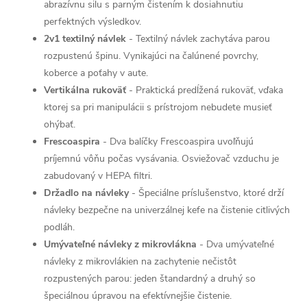
abrazívnu silu s parným čistením k dosiahnutiu
perfektných výsledkov.
2v1 textilný návlek
- Textilný návlek zachytáva parou
rozpustenú špinu. Vynikajúci na čalúnené povrchy,
koberce a poťahy v aute.
Vertikálna rukoväť
- Praktická predĺžená rukoväť, vďaka
ktorej sa pri manipulácii s prístrojom nebudete musieť
ohýbať.
Frescoaspira
- Dva balíčky Frescoaspira uvoľňujú
príjemnú vôňu počas vysávania. Osviežovač vzduchu je
zabudovaný v HEPA filtri.
Držadlo na návleky
- Špeciálne príslušenstvo, ktoré drží
návleky bezpečne na univerzálnej kefe na čistenie citlivých
podláh.
Umývateľné návleky z mikrovlákna
- Dva umývateľné
návleky z mikrovlákien na zachytenie nečistôt
rozpustených parou: jeden štandardný a druhý so
špeciálnou úpravou na efektívnejšie čistenie.