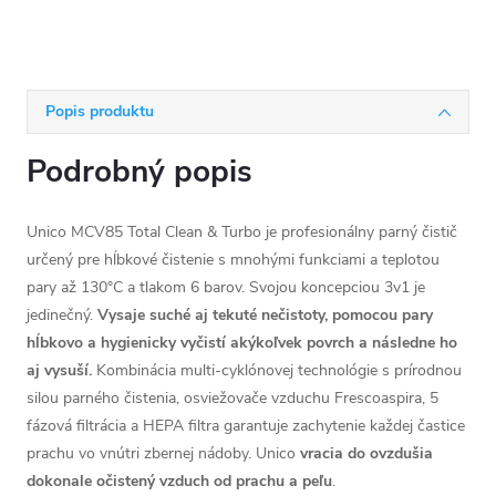
Popis produktu
Podrobný popis
Unico MCV85 Total Clean & Turbo je profesionálny parný čistič
určený pre hĺbkové čistenie s mnohými funkciami a teplotou
pary až 130°C a tlakom 6 barov. Svojou koncepciou 3v1 je
jedinečný.
Vysaje suché aj tekuté nečistoty, pomocou pary
hĺbkovo a hygienicky vyčistí akýkoľvek povrch a následne ho
aj vysuší.
Kombinácia multi-cyklónovej technológie s prírodnou
silou parného čistenia, osviežovače vzduchu Frescoaspira, 5
fázová filtrácia a HEPA filtra garantuje zachytenie každej častice
prachu vo vnútri zbernej nádoby. Unico
vracia do ovzdušia
dokonale očistený vzduch od prachu a peľu
.