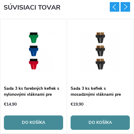
SÚVISIACI TOVAR
Sada 3 ks farebných kefiek s
Sada 3 ks kefiek s
nylonovými vláknami pre
mosadznými vláknami pre
Vaporetto, LECOASPIRA a
Polti Vaporetto, LECOASPIRA
€14,90
€19,90
UNICO
a UNICO
DO KOŠÍKA
DO KOŠÍKA