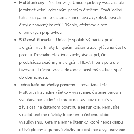
Multifunkčný
- Nie len, že je Unico špičkový vysávač, ale
je taktiež veľmi výkonným parným čističom. Stačí jediný
ťah a sila parného čistenia zanecháva akýkoľvek povrch
čistý a zbavený baktérií. Rýchlo, efektívne a bez
chemických prípravkov.
5 fázová filtrácia
- Unico je spoľahlivý parťák proti
alergiám navrhnutý k najúčinnejšiemu zachytávaniu častíc
prachu. Rovnako efektívne zachytáva aj peľ, čím
predchádza sezónnym alergiám. HEPA filter spolu s 5
fázovou filtráciou vracia dokonale očistený vzduch späť
do domácnosti.
Jedna kefa na všetky povrchy
- Inovatívna kefa
Multibrush zvládne všetko - vysávanie, čistenie parou a
vysušovanie. Jediné kliknutie nastaví pozície kefy v
závislosti na čistenom povrchu a jej funkcie. Nemusíte
vkladať textilné návleky k parnému čisteniu alebo
vysušovaniu. Kefa má jemne štetinky, ktoré nepoškriabu
citlivé plochy a gumové vložky pre čistenie a vysušovanie