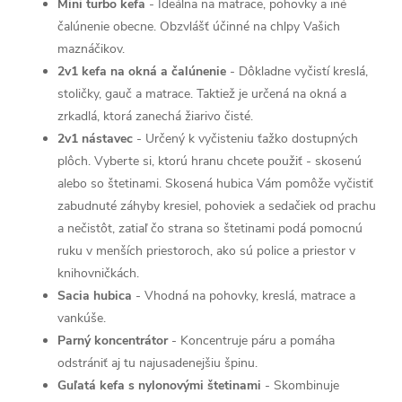
Mini turbo kefa
- Ideálna na matrace, pohovky a iné
čalúnenie obecne. Obzvlášť účinné na chlpy Vašich
maznáčikov.
2v1 kefa na okná a čalúnenie
- Dôkladne vyčistí kreslá,
stoličky, gauč a matrace. Taktiež je určená na okná a
zrkadlá, ktorá zanechá žiarivo čisté.
2v1 nástavec
- Určený k vyčisteniu ťažko dostupných
plôch. Vyberte si, ktorú hranu chcete použiť - skosenú
alebo so štetinami. Skosená hubica Vám pomôže vyčistiť
zabudnuté záhyby kresiel, pohoviek a sedačiek od prachu
a nečistôt, zatiaľ čo strana so štetinami podá pomocnú
ruku v menších priestoroch, ako sú police a priestor v
knihovničkách.
Sacia hubica
- Vhodná na pohovky, kreslá, matrace a
vankúše.
Parný koncentrátor
- Koncentruje páru a pomáha
odstrániť aj tu najusadenejšiu špinu.
Guľatá kefa s nylonovými štetinami
- Skombinuje