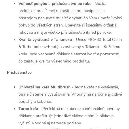
Voľnosť pohybu a príslušenstvo po ruke
- Vďaka
praktickej predĺženej rukoväti sa pri manipulácii s
prístrojom nebudete musieť ohýbať, čo Vám umožní voľný
pohyb do všetkých strán. Upevnite si špeciálny držiak k
rukoväti a majte všetko príslušenstvo ihneď po ruke.
Kvalita vyrábaná v Taliansku
- Unico MCV80 Total Clean
& Turbo bol navrhnutý a zostavený v Taliansku. Každému
kroku bola venovaná dôkladná starostlivosť a pozornosť,
čo zaisťuje kvalitu výsledného produktu.
Príslušenstvo
Univerzálna kefa Multibrush
- Jediná kefa na vysávanie,
parné čistenie a vysušovanie. Vhodný na náročné aj citlivé
podlahy a koberce.
Turbo kefa
- Perfektná na koberce a iné textilné povrchy,
dôkladne prefiltruje jednotlivé vlákna a tým je hĺbkovo
vyčistí. Vhodná aj na tvrdé podlahy.