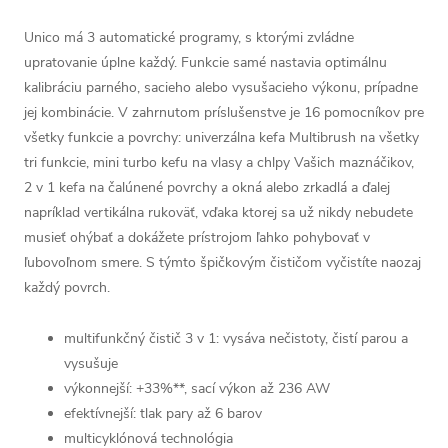
Unico má 3 automatické programy, s ktorými zvládne
upratovanie úplne každý. Funkcie samé nastavia optimálnu
kalibráciu parného, sacieho alebo vysušacieho výkonu, prípadne
jej kombinácie. V zahrnutom príslušenstve je 16 pomocníkov pre
všetky funkcie a povrchy: univerzálna kefa Multibrush na všetky
tri funkcie, mini turbo kefu na vlasy a chlpy Vašich maznáčikov,
2 v 1 kefa na čalúnené povrchy a okná alebo zrkadlá a ďalej
napríklad vertikálna rukoväť, vďaka ktorej sa už nikdy nebudete
musieť ohýbať a dokážete prístrojom ľahko pohybovať v
ľubovoľnom smere. S týmto špičkovým čističom vyčistíte naozaj
každý povrch.
multifunkčný čistič 3 v 1: vysáva nečistoty, čistí parou a
vysušuje
výkonnejší: +33%**, sací výkon až 236 AW
efektívnejší: tlak pary až 6 barov
multicyklónová technológia