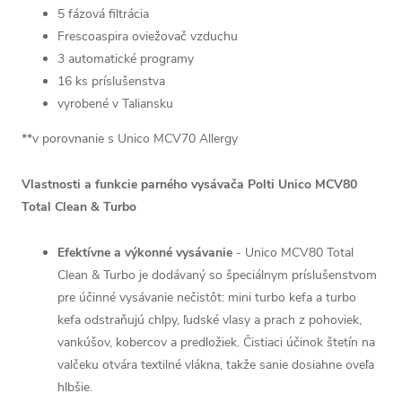
5 fázová filtrácia
Frescoaspira oviežovač vzduchu
3 automatické programy
16 ks príslušenstva
vyrobené v Taliansku
**v porovnanie s Unico MCV70 Allergy
Vlastnosti a funkcie parného vysávača Polti Unico MCV80
Total Clean & Turbo
Efektívne a výkonné vysávanie
- Unico MCV80 Total
Clean & Turbo je dodávaný so špeciálnym príslušenstvom
pre účinné vysávanie nečistôt: mini turbo kefa a turbo
kefa odstraňujú chlpy, ľudské vlasy a prach z pohoviek,
vankúšov, kobercov a predložiek. Čistiaci účinok štetín na
valčeku otvára textilné vlákna, takže sanie dosiahne oveľa
hlbšie.