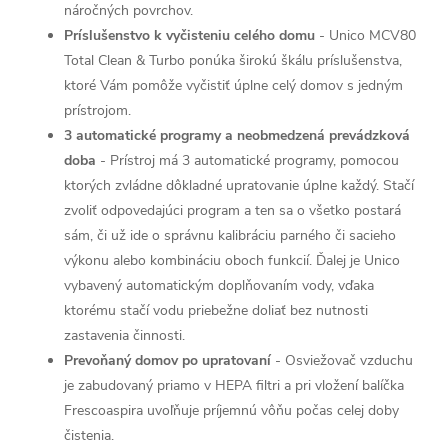
náročných povrchov.
Príslušenstvo k vyčisteniu celého domu
- Unico MCV80
Total Clean & Turbo ponúka širokú škálu príslušenstva,
ktoré Vám pomôže vyčistiť úplne celý domov s jedným
prístrojom.
3 automatické programy a neobmedzená prevádzková
doba
- Prístroj má 3 automatické programy, pomocou
ktorých zvládne dôkladné upratovanie úplne každý. Stačí
zvoliť odpovedajúci program a ten sa o všetko postará
sám, či už ide o správnu kalibráciu parného či sacieho
výkonu alebo kombináciu oboch funkcií. Ďalej je Unico
vybavený automatickým doplňovaním vody, vďaka
ktorému stačí vodu priebežne doliať bez nutnosti
zastavenia činnosti.
Prevoňaný domov po upratovaní
- Osviežovač vzduchu
je zabudovaný priamo v HEPA filtri a pri vložení balíčka
Frescoaspira uvoľňuje príjemnú vôňu počas celej doby
čistenia.