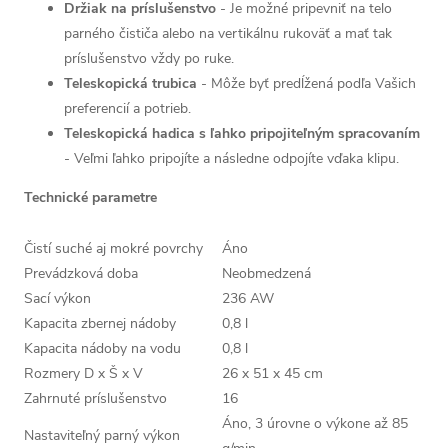
Držiak na príslušenstvo
- Je možné pripevniť na telo
parného čističa alebo na vertikálnu rukoväť a mať tak
príslušenstvo vždy po ruke.
Teleskopická trubica
- Môže byť predĺžená podľa Vašich
preferencií a potrieb.
Teleskopická hadica s ľahko pripojiteľným spracovaním
- Veľmi ľahko pripojíte a následne odpojíte vďaka klipu.
Technické parametre
Čistí suché aj mokré povrchy
Áno
Prevádzková doba
Neobmedzená
Sací výkon
236 AW
Kapacita zbernej nádoby
0,8 l
Kapacita nádoby na vodu
0,8 l
Rozmery D x Š x V
26 x 51 x 45 cm
Zahrnuté príslušenstvo
16
Áno, 3 úrovne o výkone až 85
Nastaviteľný parný výkon