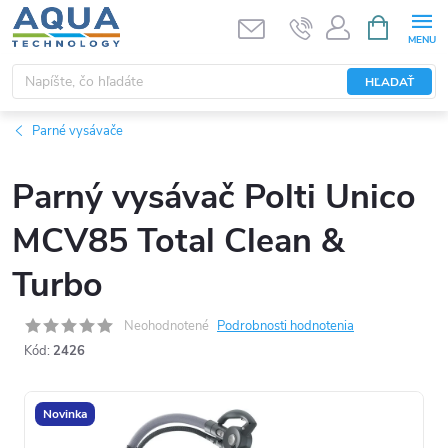
Prejsť
NÁKUPN
KOŠÍK
na
obsah
HĽADAŤ
Parné vysávače
Parný vysávač Polti Unico
MCV85 Total Clean &
Turbo
Neohodnotené
Podrobnosti hodnotenia
Kód:
2426
Novinka