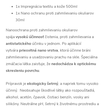
1x Impregnácia textilu a kože 500ml
1x Nano ochranu proti zahmlievaniu okuliarov
30ml
Nanoochrana proti zahmlievaniu okuliarov
spája
vysokú
účinnosť
čistenia, proti zahmlievania a
antistatického
účinku v jednom. Po aplikácií
vytvára
priesvitná
nano
vrstva
, ktorá účinne bráni
zahmlievaniu a usadzovaniu prachu na skle. Špeciálna
zmáčacia látka zaisťuje, že
nedochádza
k optickému
skresleniu povrchu
.
Prípravok je
ekologicky šetrný
, a napriek tomu vysoko
účinný. Neobsahuje škodlivé látky ako rozpoušťadlá,
alkohol, acetón, čpavok, čistiaci benzín, vosky ani
silikóny. Neutrálne pH, šetrný k životnému prostrediu a