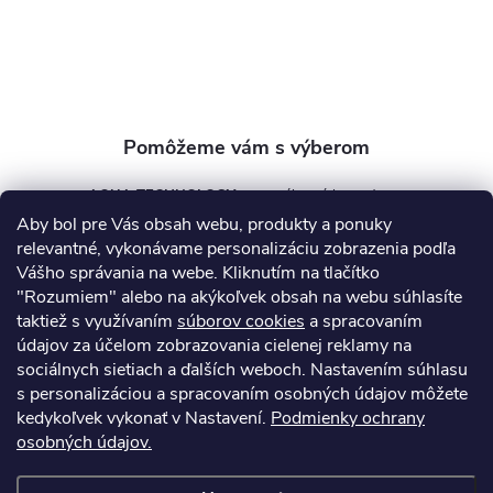
i
e
AQUA TECHNOLOGY s.r.o.
Aby bol pre Vás obsah webu, produkty a ponuky
info
@
aquatechnology.sk
relevantné, vykonávame personalizáciu zobrazenia podľa
Vášho správania na webe. Kliknutím na tlačítko
+421 911 991 394
"Rozumiem" alebo na akýkoľvek obsah na webu súhlasíte
taktiež s využívaním
súborov cookies
a spracovaním
údajov za účelom zobrazovania cielenej reklamy na
sociálnych sietiach a ďalších weboch. Nastavením súhlasu
Informácie pre vás
s personalizáciou a spracovaním osobných údajov môžete
kedykoľvek vykonať v Nastavení.
Podmienky ochrany
osobných údajov.
Kontakty
Obchodné podmienky
Technický dotazník