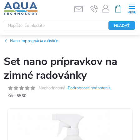
Prejsť
NÁKUPN
KOŠÍK
na
obsah
HĽADAŤ
Nano impregnácia a čističe
Set nano prípravkov na
zimné radovánky
Neohodnotené
Podrobnosti hodnotenia
Kód:
5530