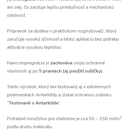
ani olej, čo zaisťuje lepšiu priedušnosť a mechanickú
odolnosť.
Prípravok sa dodáva v praktickom rozprašovači, ktorý
zaručuje vysokú účinnosť a ľahkú aplikáciu bez potreby
aktivácie vysokou teplotou.
Nano impregnácia si
zachováva
svoje ochranné
vlastnosti aj po
5 praniach (aj použití sušičky)
.
Tento výrobok, ktorý bol testovaný aj v extrémnych
podmienkách Antarktídy a získal ochrannú známku
“
Testované v Antarktíde
“.
2
Potrebné množstvo pre ošetrenie je cca 50 – 250 ml/m
podľa druhu materiálu.