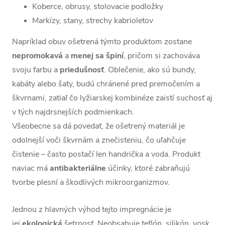
Koberce, obrusy, stolovacie podložky
Markízy, stany, strechy kabrioletov
Napríklad obuv ošetrená týmto produktom zostane
nepromokavá
a
menej
sa špiní
, pričom si zachováva
svoju farbu a
priedušnosť
. Oblečenie, ako sú bundy,
kabáty alebo šaty, budú chránené pred premočením a
škvrnami, zatiaľ čo lyžiarskej kombinéze zaistí suchosť aj
v tých najdrsnejších podmienkach.
Všeobecne sa dá povedať, že ošetrený materiál je
odolnejší voči škvrnám a znečisteniu, čo uľahčuje
čistenie – často postačí len handrička a voda. Produkt
naviac má
antibakteriálne
účinky, ktoré zabraňujú
tvorbe plesní a škodlivých mikroorganizmov.
Jednou z hlavných výhod tejto impregnácie je
jej
ekologická
šetrnosť. Neobsahuje teflón, silikón, vosk