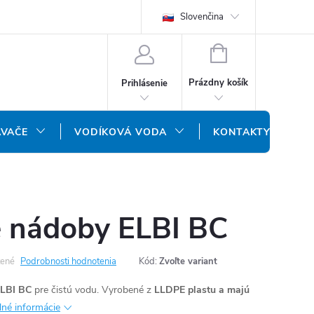
REKLAMAČNÝ FORMULÁR
DOPRAVA A PLATBA
Slovenčina
DOPRAVA P
NÁKUPNÝ
KOŠÍK
Prázdny košík
Prihlásenie
ÁVAČE
VODÍKOVÁ VODA
KONTAKTY
é nádoby ELBI BC
ené
Podrobnosti hodnotenia
Kód:
Zvoľte variant
LBI BC
pre čistú vodu. Vyrobené z
LLDPE plastu a majú
lné informácie