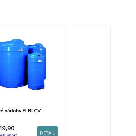
vé nádoby ELBI CV
49,90
DETAIL
ostupnosť