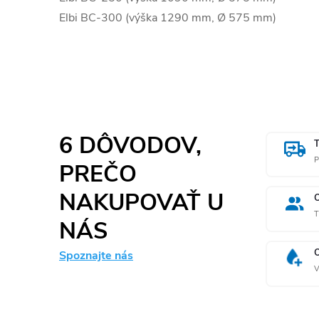
Elbi BC-300 (výška 1290 mm, Ø 575 mm)
6 DÔVODOV,
P
PREČO
NAKUPOVAŤ U
T
NÁS
Spoznajte nás
V