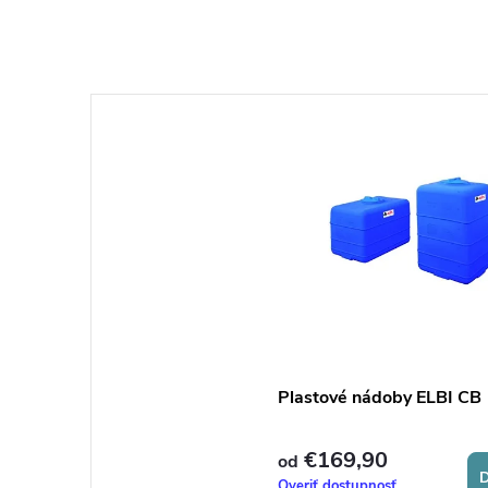
Plastové nádoby ELBI CB
€169,90
od
D
Overiť dostupnosť