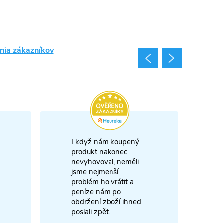
nia zákazníkov
I když nám koupený
m
produkt nakonec
nevyhovoval, neměli
A
jsme nejmenší
problém ho vrátit a
4
peníze nám po
obdržení zboží ihned
poslali zpět.