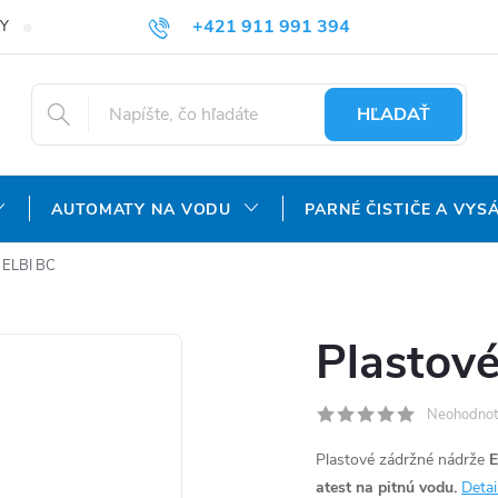
+421 911 991 394
Y
REKLAMAČNÝ PORIADOK
OCHRANA OSOBNÝCH ÚDAJOV
info@aquatechnology.sk
HĽADAŤ
AUTOMATY NA VODU
PARNÉ ČISTIČE A VYS
 ELBI BC
Plastov
Neohodnot
Plastové zádržné nádrže
E
atest na pitnú vodu.
Detai