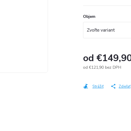
Objem
od
€149,9
od
€121,90
bez DPH
Jednotková
cena:
Strážiť
Zdieľať