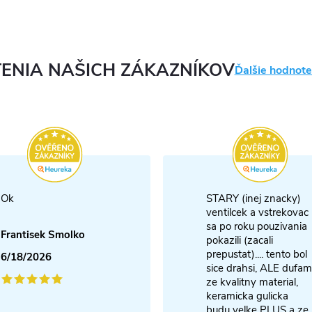
ENIA NAŠICH ZÁKAZNÍKOV
Ďalšie hodnote
Ok
STARY (inej znacky)
ventilcek a vstrekovac
sa po roku pouzivania
Frantisek Smolko
pokazili (zacali
prepustat).... tento bol
6/18/2026
sice drahsi, ALE dufam
ze kvalitny material,
keramicka gulicka
budu velke PLUS a ze