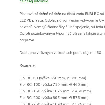
na našej infolinke.
Plastové
zádržné nádrže
na čistú vodu
ELBI BC
sú 
LLDPE plastu
. Odolávajú vonkajším vplyvom aj UV
baktérií. Nemajú žiadne švy či iné spojenia, sú teda
Oproti pozinkovaným typom sú výrazne ľahšie a tý
preprava.
Dostupné v rôznych veľkostiach podľa objemu 60 - 3
Rozmery:
Elbi BC-60 (výška 650 mm, Ø 380 mm)
Elbi BC-100 (výška 710 mm, Ø 460 mm)
Elbi BC-150 (výška 1025 mm, Ø 460 mm)
Elbi BC-200 (výška 895 mm, Ø 575 mm)
Elbi BC-250 (výška 1090 mm, Ø 575 mm)