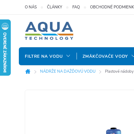
Prejsť
O NÁS
ČLÁNKY
FAQ
OBCHODNÉ PODMIENK
na
obsah
FILTRE NA VODU
ZMÄKČOVAČE VODY
NÁDRŽE NA DAŽĎOVÚ VODU
Plastové nádoby
Domov