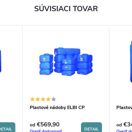
SÚVISIACI TOVAR
Plastové nádoby ELBI CP
Plasto
€569,90
€3
od
od
ETAIL
DETAIL
Overiť dostupnosť
Overiť d