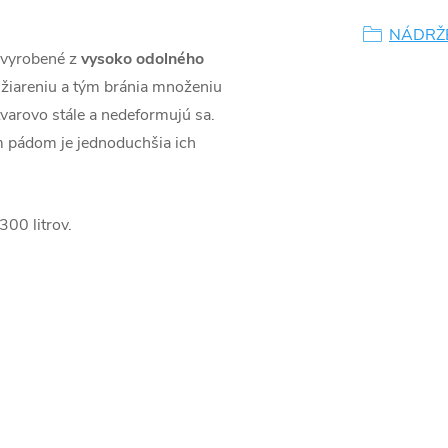
NÁDRŽ
vyrobené z
vysoko odolného
 žiareniu a tým bránia množeniu
 tvarovo stále a nedeformujú sa.
m pádom je jednoduchšia ich
00 litrov.