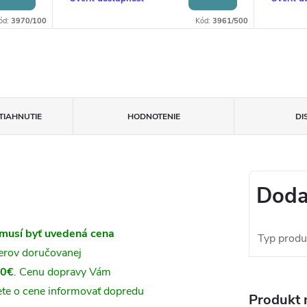
ód:
3970/100
Kód:
3961/500
TIAHNUTIE
HODNOTENIE
DI
Doda
musí byť uvedená cena
Typ produ
merov doručovanej
50€
. Cenu dopravy Vám
te o cene informovať dopredu
Produkt n