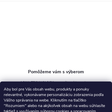
p
ä
t
i
e
AQUA TECHNOLOGY s.r.o.
Aby bol pre Vás obsah webu, produkty a ponuky
info
@
aquatechnology.sk
relevantné, vykonávame personalizáciu zobrazenia podľa
Vášho správania na webe. Kliknutím na tlačítko
+421 911 991 394
"Rozumiem" alebo na akýkoľvek obsah na webu súhlasíte
taktiež s využívaním
súborov cookies
a spracovaním