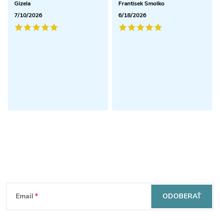
Gizela
Frantisek Smolko
7/10/2026
6/18/2026
Odoberať newsletter
Z
Email
ODOBERAŤ
á