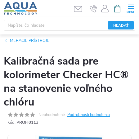
Prejsť
NÁKUPN
KOŠÍK
na
obsah
HĽADAŤ
MERACIE PRÍSTROJE
Kalibračná sada pre
kolorimeter Checker HC®
na stanovenie voľného
chlóru
Neohodnotené
Podrobnosti hodnotenia
Kód:
PROFI0113