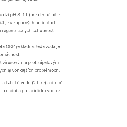
edzí pH 8-11 (pre denné pitie
iál je v záporných hodnotách.
u regeneračných schopností
a ORP je kladná, teda voda je
domácnosti.
ntivírusovým a protizápalovým
ných aj vonkajších problémoch.
alkalickú vodu (2 litre) a druhú
dy sa nádoba pre acidickú vodu z