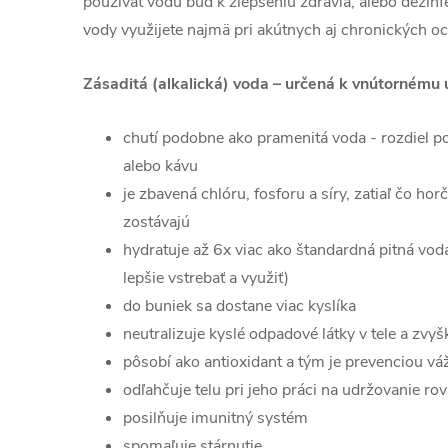
používať vodu buď k zlepšeniu zdravia, alebo dezinfe
vody využijete najmä pri akútnych aj chronických o
Zásaditá (alkalická) voda
– určená k vnútornému 
chutí podobne ako pramenitá voda - rozdiel poz
alebo kávu
je zbavená chlóru, fosforu a síry, zatiaľ čo horč
zostávajú
hydratuje až 6x viac ako štandardná pitná voda
lepšie vstrebať a využiť)
do buniek sa dostane viac kyslíka
neutralizuje kyslé odpadové látky v tele a zvyš
pôsobí ako antioxidant a tým je prevenciou vá
odľahčuje telu pri jeho práci na udržovanie r
posilňuje imunitný systém
spomaľuje stárnutie