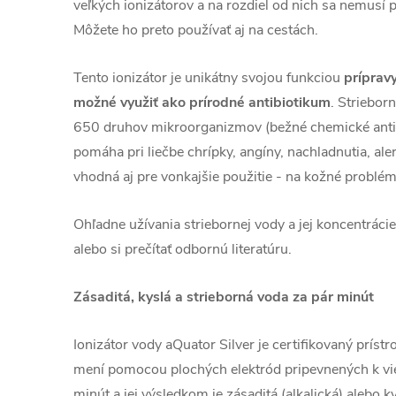
veľkých ionizátorov a na rozdiel od nich sa nemusí 
Môžete ho preto používať aj na cestách.
Tento ionizátor je unikátny svojou funkciou
prípravy
možné využiť ako prírodné antibiotikum
. Striebor
650 druhov mikroorganizmov (bežné chemické antib
pomáha pri liečbe chrípky, angíny, nachladnutia, aler
vhodná aj pre vonkajšie použitie - na kožné problém
Ohľadne užívania striebornej vody a jej koncentráci
alebo si prečítať odbornú literatúru.
Zásaditá, kyslá a strieborná voda za pár minút
Ionizátor vody aQuator Silver je certifikovaný prístr
mení pomocou plochých elektród pripevnených k vie
minút a jej výsledkom je zásaditá (alkalická) alebo ky