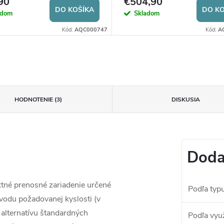
90
€504,90
DO KOŠÍKA
DO KO
adom
Skladom
Kód:
AQC000747
Kód:
A
HODNOTENIE (3)
DISKUSIA
Doda
tné prenosné zariadenie určené
Podľa typ
vodu požadovanej kyslosti (v
 alternatívu štandardných
Podľa využ