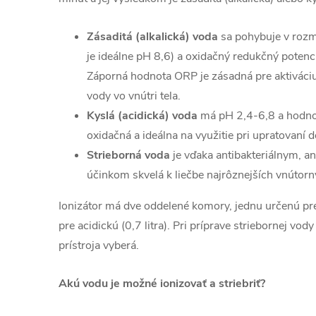
Zásaditá (alkalická) voda
sa pohybuje v rozm
je ideálne pH 8,6) a oxidačný redukčný potenc
Záporná hodnota ORP je zásadná pre aktiváci
vody vo vnútri tela.
Kyslá (acidická) voda
má pH 2,4-6,8 a hodnot
oxidačná a ideálna na využitie pri upratovaní 
Strieborná voda
je vďaka antibakteriálnym, a
účinkom skvelá k liečbe najrôznejších vnútor
Ionizátor má dve oddelené komory, jednu určenú pre 
pre acidickú (0,7 litra). Pri príprave striebornej vo
prístroja vyberá.
Akú vodu je možné ionizovať a striebriť?