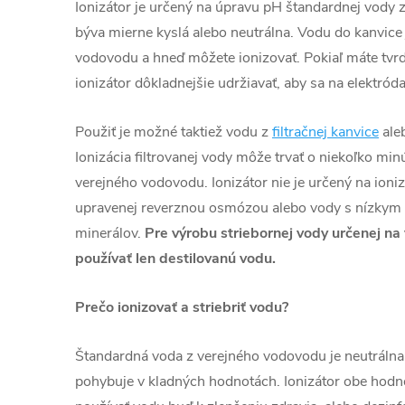
Ionizátor je určený na úpravu pH štandardnej vody 
býva mierne kyslá alebo neutrálna. Vodu do kanvice
vodovodu a hneď môžete ionizovať. Pokiaľ máte tvr
ionizátor dôkladnejšie udržiavať, aby sa na elektr
Použiť je možné taktiež vodu z
filtračnej kanvice
aleb
Ionizácia filtrovanej vody môže trvať o niekoľko min
verejného vodovodu. Ionizátor nie je určený na ioniz
upravenej reverznou osmózou alebo vody s nízky
minerálov.
Pre výrobu striebornej vody určenej na 
používať len destilovanú vodu.
Prečo ionizovať a striebriť vodu?
Štandardná voda z verejného vodovodu je neutrálna 
pohybuje v kladných hodnotách. Ionizátor obe hodno