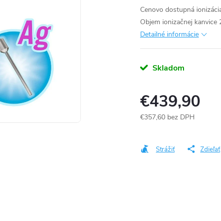
Cenovo dostupná ionizácia
Objem ionizačnej kanvice 2
Detailné informácie
Skladom
€439,90
€357,60 bez DPH
Jednotková
cena:
Strážiť
Zdieľať