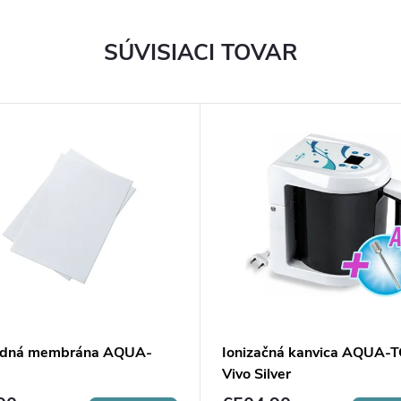
SÚVISIACI TOVAR
adná membrána AQUA-
Ionizačná kanvica AQUA-
Vivo Silver