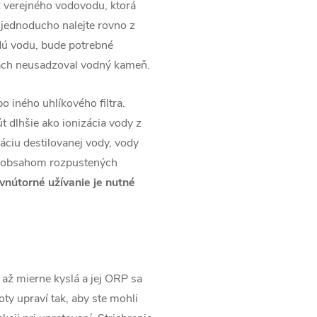
z verejného vodovodu, ktorá
 jednoducho nalejte rovno z
dú vodu, bude potrebné
ódach neusadzoval vodný kameň.
o iného uhlíkového filtra.
út dlhšie ako ionizácia vody z
áciu destilovanej vody, vody
m obsahom rozpustených
vnútorné užívanie je nutné
až mierne kyslá a jej ORP sa
ty upraví tak, aby ste mohli