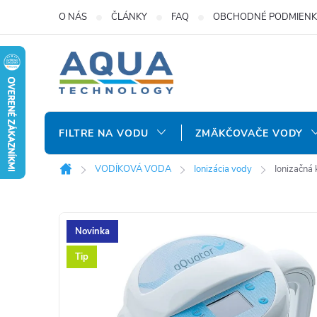
Prejsť
O NÁS
ČLÁNKY
FAQ
OBCHODNÉ PODMIENK
na
obsah
FILTRE NA VODU
ZMÄKČOVAČE VODY
VODÍKOVÁ VODA
Ionizácia vody
Ionizačná
Domov
Novinka
Tip