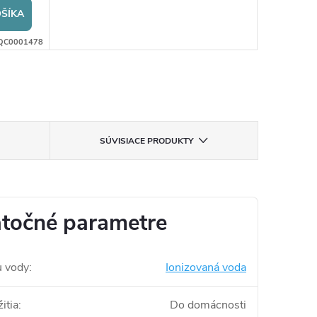
ŠÍKA
QC0001478
SÚVISIACE PRODUKTY
točné parametre
u vody
:
Ionizovaná voda
itia
:
Do domácnosti