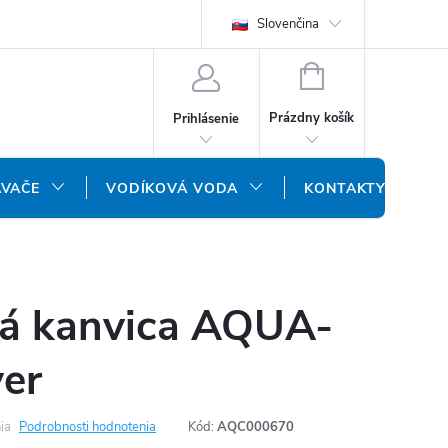
REKLAMAČNÝ FORMULÁR
DOPRAVA A PLATBA
Slovenčina
DOPRAVA P
NÁKUPNÝ
KOŠÍK
Prázdny košík
Prihlásenie
ÁVAČE
VODÍKOVÁ VODA
KONTAKTY
ná kanvica AQUA-
ver
ia
Podrobnosti hodnotenia
Kód:
AQC000670