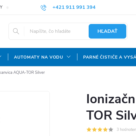
+421 911 991 394
Y
REKLAMAČNÝ PORIADOK
OCHRANA OSOBNÝCH ÚDAJOV
info@aquatechnology.sk
HĽADAŤ
AUTOMATY NA VODU
PARNÉ ČISTIČE A VYS
 kanvica AQUA-TOR Silver
Ionizač
TOR Sil
3 hodnoten