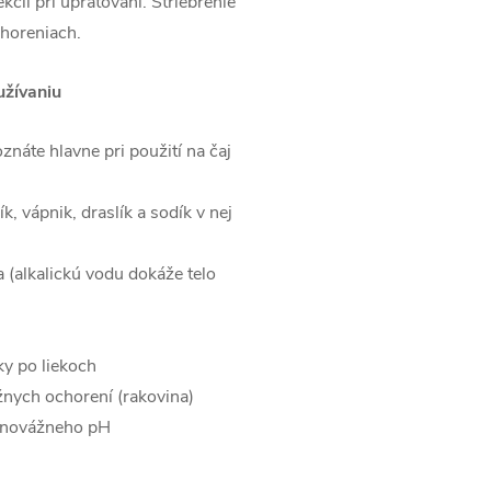
kcii pri upratovaní. Striebrenie
choreniach.
užívaniu
náte hlavne pri použití na čaj
ík, vápnik, draslík a sodík v nej
 (alkalickú vodu dokáže telo
ky po liekoch
žnych ochorení (rakovina)
ovnovážneho pH