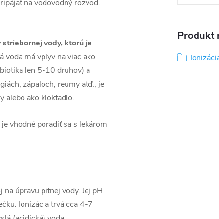
pripájať na vodovodný rozvod.
Produkt n
 striebornej vody, ktorú je
ná voda má vplyv na viac ako
Ionizáci
iotika len 5-10 druhov) a
giách, zápaloch, reumy atď., je
y alebo ako kloktadlo.
e je vhodné poradiť sa s lekárom
oj na úpravu pitnej vody. Jej pH
čku. Ionizácia trvá cca 4-7
slá (acidická) voda.