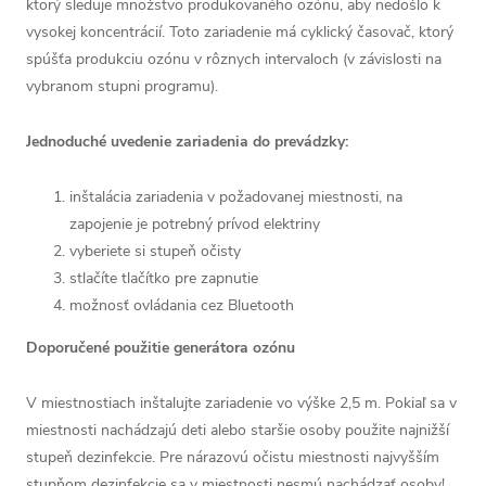
ktorý sleduje množstvo produkovaného ozónu, aby nedošlo k
vysokej koncentrácií. Toto zariadenie má cyklický časovač, ktorý
spúšťa produkciu ozónu v rôznych intervaloch (v závislosti na
vybranom stupni programu).
Jednoduché uvedenie zariadenia do prevádzky:
inštalácia zariadenia v požadovanej miestnosti, na
zapojenie je potrebný prívod elektriny
vyberiete si stupeň očisty
stlačíte tlačítko pre zapnutie
možnosť ovládania cez Bluetooth
Doporučené použitie generátora ozónu
V miestnostiach inštalujte zariadenie vo výške 2,5 m. Pokiaľ sa v
miestnosti nachádzajú deti alebo staršie osoby použite najnižší
stupeň dezinfekcie. Pre nárazovú očistu miestnosti najvyšším
stupňom dezinfekcie sa v miestnosti nesmú nachádzať osoby!