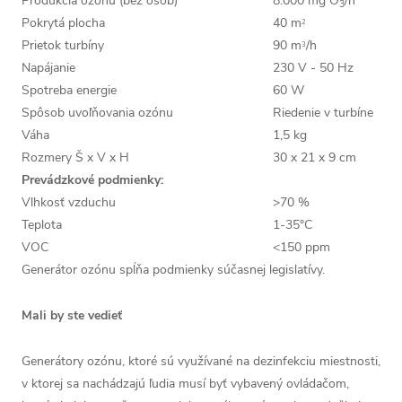
Produkcia ozónu (bez osôb)
8.000 mg O
/h
3
Pokrytá plocha
40 m
2
Prietok turbíny
90 m
/h
3
Napájanie
230 V - 50 Hz
Spotreba energie
60 W
Spôsob uvoľňovania ozónu
Riedenie v turbíne
Váha
1,5 kg
Rozmery Š x V x H
30 x 21 x 9 cm
Prevádzkové podmienky:
Vlhkosť vzduchu
>70 %
Teplota
1-35°C
VOC
<150 ppm
Generátor ozónu spĺňa podmienky súčasnej legislatívy.
Mali by ste vedieť
Generátory ozónu, ktoré sú využívané na dezinfekciu miestnosti,
v ktorej sa nachádzajú ľudia musí byť vybavený ovládačom,