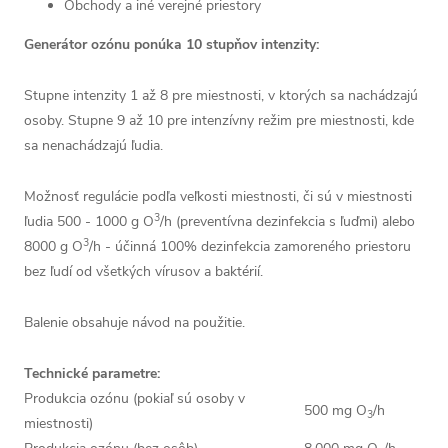
Obchody a iné verejné priestory
Generátor ozónu ponúka 10 stupňov intenzity:
Stupne intenzity 1 až 8 pre miestnosti, v ktorých sa nachádzajú
osoby. Stupne 9 až 10 pre intenzívny režim pre miestnosti, kde
sa nenachádzajú ľudia.
Možnosť regulácie podľa veľkosti miestnosti, či sú v miestnosti
3
ľudia 500 - 1000 g O
/h (preventívna dezinfekcia s ľuďmi) alebo
3
8000 g O
/h - účinná 100% dezinfekcia zamoreného priestoru
bez ľudí od všetkých vírusov a baktérií.
Balenie obsahuje návod na použitie.
Technické parametre:
Produkcia ozónu (pokiaľ sú osoby v
500 mg O
/h
3
miestnosti)