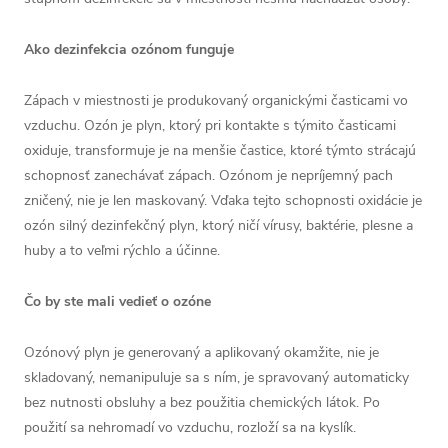
Ako dezinfekcia ozónom funguje
Zápach v miestnosti je produkovaný organickými časticami vo
vzduchu. Ozón je plyn, ktorý pri kontakte s týmito časticami
oxiduje, transformuje je na menšie častice, ktoré týmto strácajú
schopnosť zanechávať zápach. Ozónom je nepríjemný pach
zničený, nie je len maskovaný. Vďaka tejto schopnosti oxidácie je
ozón silný dezinfekčný plyn, ktorý ničí vírusy, baktérie, plesne a
huby a to veľmi rýchlo a účinne.
Čo by ste mali vedieť o ozóne
Ozónový plyn je generovaný a aplikovaný okamžite, nie je
skladovaný, nemanipuluje sa s ním, je spravovaný automaticky
bez nutnosti obsluhy a bez použitia chemických látok. Po
použití sa nehromadí vo vzduchu, rozloží sa na kyslík.