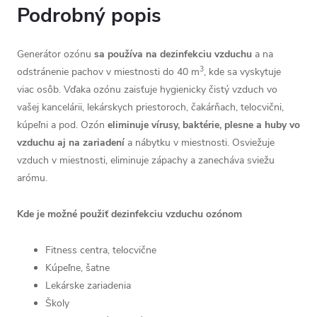
Podrobný popis
Generátor ozónu
sa používa na dezinfekciu vzduchu
a na
3
odstránenie pachov v miestnosti do 40 m
, kde sa vyskytuje
viac osôb. Vďaka ozónu zaisťuje hygienicky čistý vzduch vo
vašej kancelárii, lekárskych priestoroch, čakárňach, telocvični,
kúpeľni a pod. Ozón
eliminuje vírusy, baktérie, plesne a huby vo
vzduchu aj na zariadení
a nábytku v miestnosti. Osviežuje
vzduch v miestnosti, eliminuje zápachy a zanecháva sviežu
arómu.
Kde je možné použiť dezinfekciu vzduchu ozónom
Fitness centra, telocvične
Kúpeľne, šatne
Lekárske zariadenia
Školy