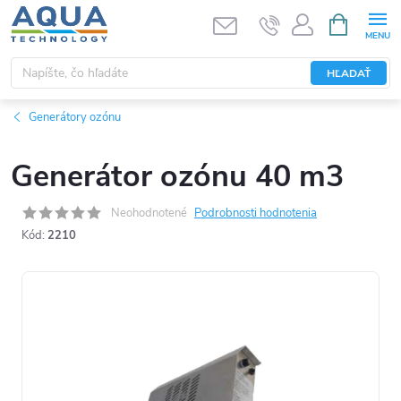
Prejsť
NÁKUPN
KOŠÍK
na
obsah
HĽADAŤ
Generátory ozónu
Generátor ozónu 40 m3
Neohodnotené
Podrobnosti hodnotenia
Kód:
2210