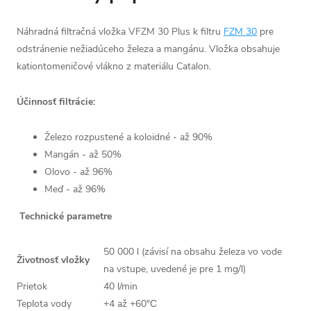
Náhradná filtračná vložka VFZM 30 Plus k filtru
FZM 30
pre
odstránenie nežiadúceho železa a mangánu. Vložka obsahuje
kationtomeničové vlákno z materiálu Catalon.
Účinnosť filtrácie:
Železo rozpustené a koloidné - až 90%
Mangán - až 50%
Olovo - až 96%
Meď - až 96%
Technické parametre
50 000 l (závisí na obsahu železa vo vode
Životnosť vložky
na vstupe, uvedené je pre 1 mg/l)
Prietok
40 l/min
Teplota vody
+4 až +60°С