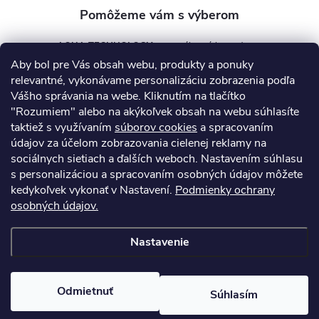
AQUA TECHNOLOGY s.r.o.
Aby bol pre Vás obsah webu, produkty a ponuky
info
@
aquatechnology.sk
relevantné, vykonávame personalizáciu zobrazenia podľa
Vášho správania na webe. Kliknutím na tlačítko
+421 911 991 394
"Rozumiem" alebo na akýkoľvek obsah na webu súhlasíte
taktiež s využívaním
súborov cookies
a spracovaním
údajov za účelom zobrazovania cielenej reklamy na
sociálnych sietiach a ďalších weboch. Nastavením súhlasu
Informácie pre vás
s personalizáciou a spracovaním osobných údajov môžete
kedykoľvek vykonať v Nastavení.
Podmienky ochrany
osobných údajov.
Kontakty
Obchodné podmienky
Technický dotazník
Nastavenie
Copyright 2026
AquaPro-Shop.sk
. Všetky práva vyhradené.
Upraviť
nastavenie cookies
Odmietnuť
Súhlasím
Vytvoril Shoptet