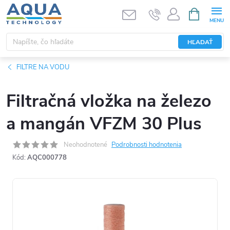
Prejsť
NÁKUPN
KOŠÍK
na
obsah
HĽADAŤ
FILTRE NA VODU
Filtračná vložka na železo
a mangán VFZM 30 Plus
Neohodnotené
Podrobnosti hodnotenia
Kód:
AQC000778