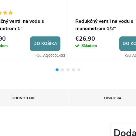
ný ventil na vodu s
Redukčný ventil na vodu s
metrom 1"
manometrom 1/2"
90
€26,90
DO KOŠÍKA
DO KO
adom
Skladom
Kód:
AQC0001433
Kód:
A
HODNOTENIE
DISKUSIA
Doda