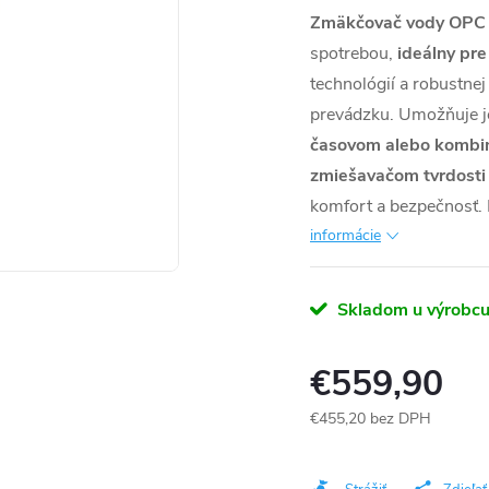
Zmäkčovač vody OPC 
spotrebou,
ideálny pr
technológií a robustne
prevádzku. Umožňuje 
časovom alebo kombi
zmiešavačom tvrdost
komfort a bezpečnosť. 
informácie
Skladom u výrobc
€559,90
€455,20 bez DPH
Jednotková
cena: