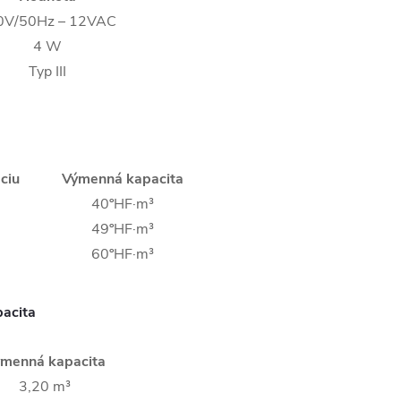
0V/50Hz – 12VAC
4 W
Typ III
ciu
Výmenná kapacita
40ºHF·m³
49ºHF·m³
60ºHF·m³
pacita
menná kapacita
3,20 m³