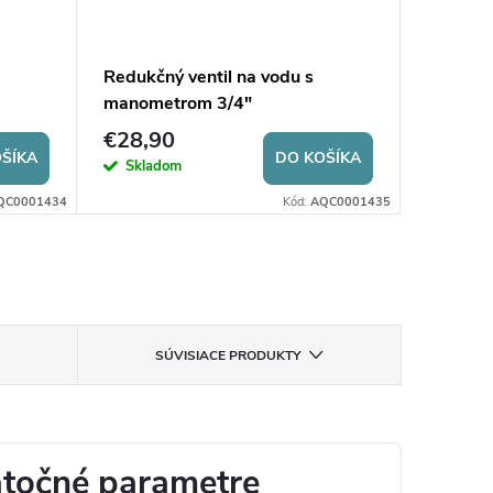
Redukčný ventil na vodu s
Mechanic
manometrom 3/4"
na vodu
€28,90
€27,9
ŠÍKA
DO KOŠÍKA
Skladom
Sklad
QC0001434
Kód:
AQC0001435
SÚVISIACE PRODUKTY
točné parametre