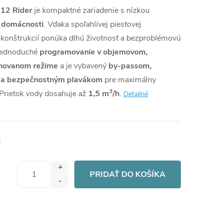
12 Rider
je kompaktné zariadenie s nízkou
e domácnosti
. Vďaka spoľahlivej piestovej
j konštrukcií ponúka dlhú životnosť a bezproblémovú
jednoduché
programovanie v objemovom,
novanom režime
a je vybavený
by-passom,
i a bezpečnostným plavákom
pre maximálny
3
Prietok vody dosahuje až
1,5 m
/h
.
Detailné
u
PRIDAŤ DO KOŠÍKA