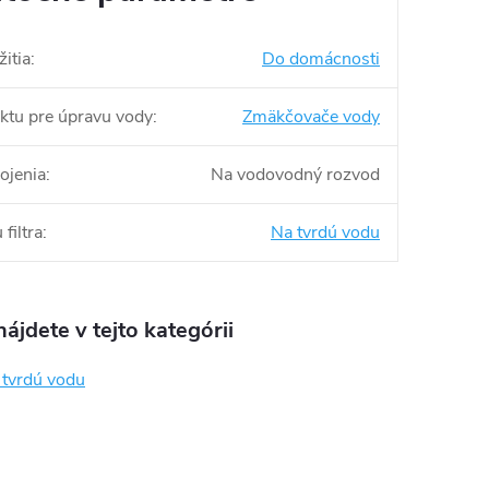
itia
:
Do domácnosti
ktu pre úpravu vody
:
Zmäkčovače vody
ojenia
:
Na vodovodný rozvod
filtra
:
Na tvrdú vodu
ájdete v tejto kategórii
a tvrdú vodu