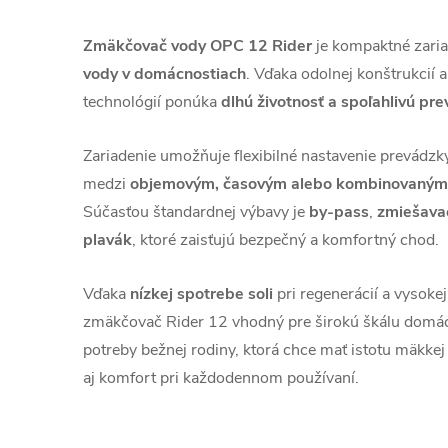
Zmäkčovač vody OPC 12 Rider
je kompaktné zari
vody v domácnostiach
. Vďaka odolnej konštrukcií 
technológií ponúka
dlhú životnosť a spoľahlivú pr
Zariadenie umožňuje flexibilné nastavenie prevádzky
medzi
objemovým, časovým alebo kombinovaným
Súčasťou štandardnej výbavy je
by-pass
,
zmiešavač
plavák
, ktoré zaisťujú bezpečný a komfortný chod.
Vďaka
nízkej spotrebe soli
pri regenerácií a vysoke
zmäkčovač Rider 12 vhodný pre širokú škálu domác
potreby bežnej rodiny, ktorá chce mať istotu mäkke
aj komfort pri každodennom používaní.