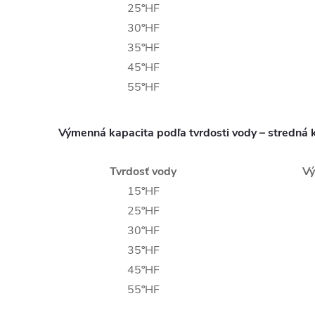
25ºHF
30ºHF
35ºHF
45ºHF
55ºHF
Výmenná kapacita podľa tvrdosti vody – stredná 
Tvrdosť vody
Vý
15ºHF
25ºHF
30ºHF
35ºHF
45ºHF
55ºHF