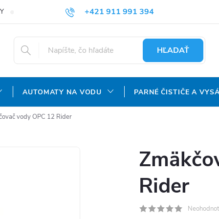
+421 911 991 394
Y
REKLAMAČNÝ PORIADOK
OCHRANA OSOBNÝCH ÚDAJOV
info@aquatechnology.sk
HĽADAŤ
AUTOMATY NA VODU
PARNÉ ČISTIČE A VYS
ovač vody OPC 12 Rider
Zmäkčov
Rider
Neohodnot