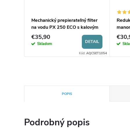
filter
Mechanický prepierateľný filter
Redukč
na vodu PX 250 ECO s kalovým
mano
ventilom
€35,90
€30,
DETAIL
DETAIL
Skladom
Skl
Kód:
5767/3
Kód:
AQCSET1054
POPIS
Podrobný popis