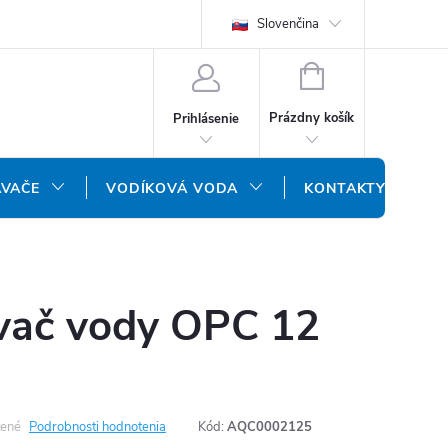
REKLAMAČNÝ FORMULÁR
DOPRAVA A PLATBA
Slovenčina
DOPRAVA P
NÁKUPNÝ
KOŠÍK
Prázdny košík
Prihlásenie
ÁVAČE
VODÍKOVÁ VODA
KONTAKTY
ač vody OPC 12
ené
Podrobnosti hodnotenia
Kód:
AQC0002125