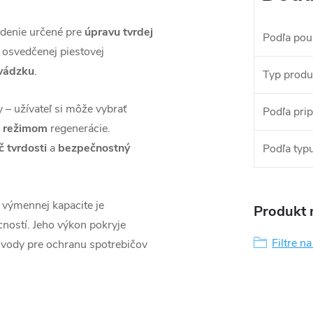
adenie určené pre
úpravu tvrdej
Podľa použ
a osvedčenej piestovej
evádzku
.
Typ produ
 – užívateľ si môže vybrať
Podľa prip
 režimom
regenerácie.
 tvrdosti
a
bezpečnostný
Podľa typu 
j výmennej kapacite je
Produkt n
ností. Jeho výkon pokryje
Filtre n
j vody pre ochranu spotrebičov