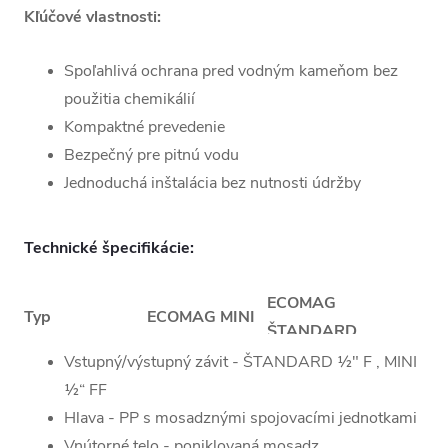
Kľúčové vlastnosti:
Spoľahlivá ochrana pred vodným kameňom bez
použitia chemikálií
Kompaktné prevedenie
Bezpečný pre pitnú vodu
Jednoduchá inštalácia bez nutnosti údržby
Technické špecifikácie:
ECOMAG
Typ
ECOMAG MINI
ŠTANDARD
Priemer:
40,3 mm
40,3 mm
Vstupný/výstupný závit - ŠTANDARD ½" F , MINI
Rozteč
½“ FF
65 mm
85 mm
pripojenia:
Hlava - PP s mosadznými spojovacími jednotkami
Vnútorné telo - poniklovaná mosadz