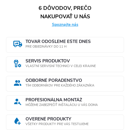
6 DÔVODOV, PREČO
NAKUPOVAŤ U NÁS
Spoznajte nás
TOVAR ODOŠLEME EŠTE DNES
PRE OBJEDNÁVKY DO 11 H
SERVIS PRODUKTOV
VLASTNÍ SERVISNÍ TECHNICI V CELEJ KRAJINE
ODBORNÉ PORADENSTVO
TÍM ODBORNÍKOV PRE KAŽDÉHO ZÁKAZNÍKA
PROFESIONÁLNA MONTÁŽ
MÔŽEME ZABEZPEČIŤ INŠTALÁCIU U VÁS DOMA
OVERENÉ PRODUKTY
VŠETKY PRODUKTY PRE VÁS TESTUJEME