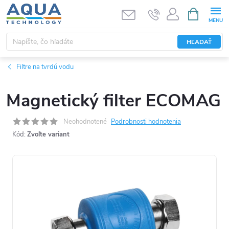
Prejsť
NÁKUPN
KOŠÍK
na
obsah
HĽADAŤ
Filtre na tvrdú vodu
Magnetický filter ECOMAG
Neohodnotené
Podrobnosti hodnotenia
Kód:
Zvoľte variant