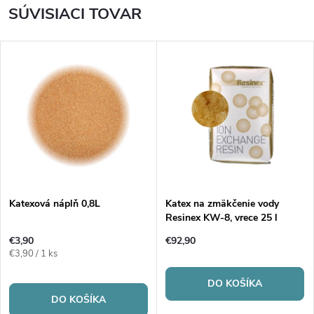
SÚVISIACI TOVAR
Katexová náplň 0,8L
Katex na zmäkčenie vody
Resinex KW-8, vrece 25 l
€3,90
€92,90
Jednotková
€3,90 / 1 ks
cena:
DO KOŠÍKA
DO KOŠÍKA