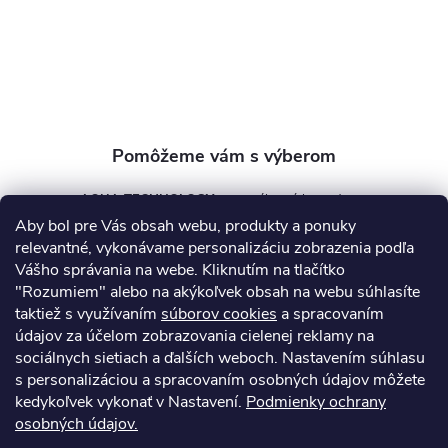
t
i
e
AQUA TECHNOLOGY s.r.o.
Aby bol pre Vás obsah webu, produkty a ponuky
info
@
aquatechnology.sk
relevantné, vykonávame personalizáciu zobrazenia podľa
Vášho správania na webe. Kliknutím na tlačítko
+421 911 991 394
"Rozumiem" alebo na akýkoľvek obsah na webu súhlasíte
taktiež s využívaním
súborov cookies
a spracovaním
údajov za účelom zobrazovania cielenej reklamy na
sociálnych sietiach a ďalších weboch. Nastavením súhlasu
Informácie pre vás
s personalizáciou a spracovaním osobných údajov môžete
kedykoľvek vykonať v Nastavení.
Podmienky ochrany
osobných údajov.
Kontakty
Obchodné podmienky
Technický dotazník