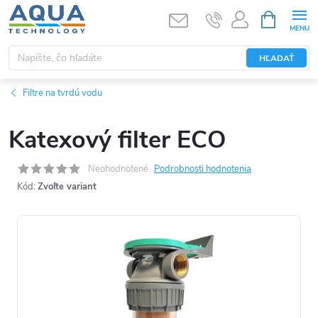
Prejsť
NÁKUPN
KOŠÍK
na
obsah
HĽADAŤ
Filtre na tvrdú vodu
Katexový filter ECO
Neohodnotené
Podrobnosti hodnotenia
Kód:
Zvoľte variant