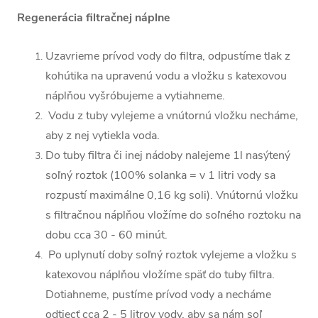
Regenerácia filtračnej náplne
Uzavrieme prívod vody do filtra, odpustíme tlak z
kohútika na upravenú vodu a vložku s katexovou
náplňou vyšróbujeme a vytiahneme.
Vodu z tuby vylejeme a vnútornú vložku necháme,
aby z nej vytiekla voda.
Do tuby filtra či inej nádoby nalejeme 1l nasýtený
soľný roztok (100% solanka = v 1 litri vody sa
rozpustí maximálne 0,16 kg soli). Vnútornú vložku
s filtračnou náplňou vložíme do soľného roztoku na
dobu cca 30 - 60 minút.
Po uplynutí doby soľný roztok vylejeme a vložku s
katexovou náplňou vložíme späť do tuby filtra.
Dotiahneme, pustíme prívod vody a necháme
odtiecť cca 2 - 5 litrov vody, aby sa nám soľ