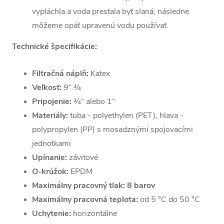
vypláchla a voda prestala byť slaná, následne
môžeme opäť upravenú vodu používať.
Technické špecifikácie:
Filtračná náplň:
Katex
Veľkosť:
9“ ¾
Pripojenie:
¾“ alebo 1“
Materiály:
tuba - polyethylen (PET), hlava -
polypropylen (PP) s mosadznými spojovacími
jednotkami
Upínanie:
závitové
O-krúžok:
EPDM
Maximálny pracovný tlak:
8 barov
Maximálny pracovná teplota:
od 5 °C do 50 °C
Uchytenie:
horizontálne