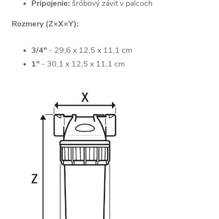
Pripojenie:
šróbový závit v palcoch
Rozmery (Z×X×Y):
3/4"
- 29,6 x 12,5 x 11,1 cm
1"
- 30,1 x 12,5 x 11,1 cm