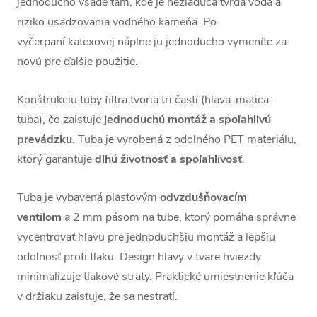
jednoducho všade tam, kde je nežiadúca tvrdá voda a
riziko usadzovania vodného kameňa. Po
vyčerpaní katexovej náplne ju jednoducho vymeníte za
novú pre ďalšie použitie.
Konštrukciu tuby filtra tvoria tri časti (hlava-matica-
tuba), čo zaisťuje
jednoduchú montáž a spoľahlivú
prevádzku
. Tuba je vyrobená z odolného PET materiálu,
ktorý garantuje
dlhú životnosť a spoľahlivosť
.
Tuba je vybavená plastovým
odvzdušňovacím
ventilom
a 2 mm pásom na tube, ktorý pomáha správne
vycentrovať hlavu pre jednoduchšiu montáž a lepšiu
odolnosť proti tlaku. Design hlavy v tvare hviezdy
minimalizuje tlakové straty. Praktické umiestnenie kľúča
v držiaku zaisťuje, že sa nestratí.