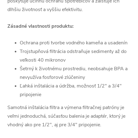
poskytuje účinnú ochranu spotrebičov a zaisťuje ich
dlhšiu životnosť a vyššiu efektivitu.
Zásadné vlastnosti produktu:
Ochrana proti tvorbe vodného kameňa a usadenín
Trojstupňová filtrácia odstraňuje sedimenty až do
veľkosti 40 mikronov
Šetrný k životnému prostrediu, neobsahuje BPA a
nevyužíva fosforové zlúčeniny
Ľahká inštalácia a údržba, možnosť 1/2" a 3/4"
pripojenie
Samotná inštalácia filtra a výmena filtračnej patróny je
veľmi jednoduchá, súčasťou balenia je adaptér, ktorý je
vhodný ako pre 1/2", aj pre 3/4" pripojenie.