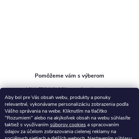
ä
t
i
e
AQUA TECHNOLOGY s.r.o.
Aby bol pre Vás obsah webu, produkty a ponuky
info
@
aquatechnology.sk
relevantné, vykonávame personalizáciu zobrazenia podľa
Vášho správania na webe. Kliknutím na tlačítko
+421 911 991 394
"Rozumiem" alebo na akýkoľvek obsah na webu súhlasíte
taktiež s využívaním
súborov cookies
a spracovaním
údajov za účelom zobrazovania cielenej reklamy na
sociálnych sietiach a ďalších weboch. Nastavením súhlasu