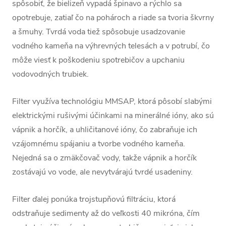
spôsobiť, že bielizeň vypadá špinavo a rýchlo sa
opotrebuje, zatiaľ čo na pohároch a riade sa tvoria škvrny
a šmuhy. Tvrdá voda tiež spôsobuje usadzovanie
vodného kameňa na výhrevných telesách a v potrubí, čo
môže viesť k poškodeniu spotrebičov a upchaniu
vodovodných trubiek.
Filter využíva technológiu MMSAP, ktorá pôsobí slabými
elektrickými rušivými účinkami na minerálné ióny, ako sú
vápnik a horčík, a uhličitanové ióny, čo zabraňuje ich
vzájomnému spájaniu a tvorbe vodného kameňa.
Nejedná sa o zmäkčovač vody, takže vápnik a horčík
zostávajú vo vode, ale nevytvárajú tvrdé usadeniny.
Filter ďalej ponúka trojstupňovú filtráciu, ktorá
odstraňuje sedimenty až do veľkosti 40 mikróna, čím