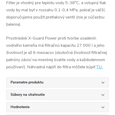
Filter je vhodný pre teplotu vody 5-38°C, a vstupný tlak
vody by mal byť v rozsahu 0,1-0,4 MPa, pokiaľ je väčší,
doporučujeme použiť pretlakový ventil (nie je súčasťou
balenia).
Prostriedok X-Guard Power proti tvorbe usadenín
vodného kameňa má filtračnú kapacitu 27 000 l a jeho
životnosť je až 6 mesiacov (skutočná životnosť filtračnej
patróny závisí na miestnej kvalite vody a každodennom
používaní). Náhradná náplň do filtra môžete kúpiť
TU.
Parametre produktu
Súbory na stiahnutie
Hodnotenie