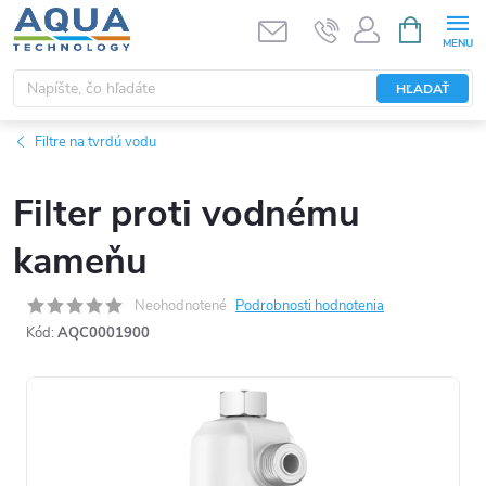
Prejsť
NÁKUPN
KOŠÍK
na
obsah
HĽADAŤ
Filtre na tvrdú vodu
Filter proti vodnému
kameňu
Neohodnotené
Podrobnosti hodnotenia
Kód:
AQC0001900