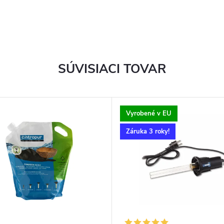
SÚVISIACI TOVAR
Vyrobené v EU
Záruka 3 roky!