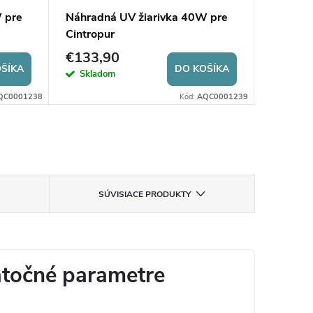
 pre
Náhradná UV žiarivka 40W pre
Prepäťo
Cintropur
PO20
€133,90
€6,90
ŠÍKA
DO KOŠÍKA
Skladom
Sklad
QC0001238
Kód:
AQC0001239
SÚVISIACE PRODUKTY
točné parametre