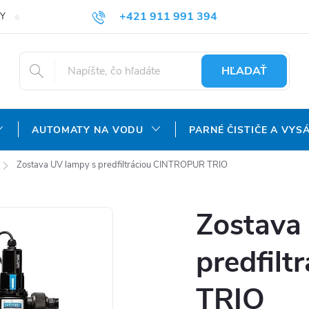
+421 911 991 394
Y
REKLAMAČNÝ PORIADOK
OCHRANA OSOBNÝCH ÚDAJOV
info@aquatechnology.sk
HĽADAŤ
AUTOMATY NA VODU
PARNÉ ČISTIČE A VYS
Zostava UV lampy s predfiltráciou CINTROPUR TRIO
Zostava
predfil
TRIO