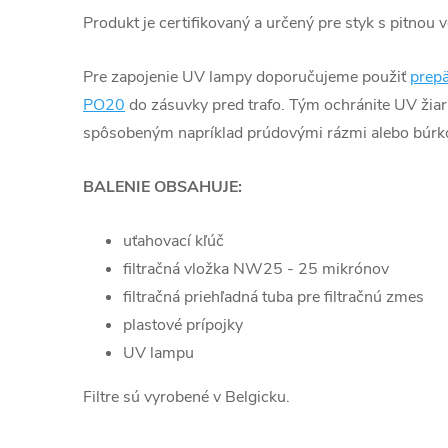
Produkt je certifikovaný a určený pre styk s pitnou 
Pre zapojenie UV lampy doporučujeme použiť
prep
PO20
do zásuvky pred trafo. Tým ochránite UV žiari
spôsobeným napríklad prúdovými rázmi alebo búrk
BALENIE OBSAHUJE:
uťahovací kľúč
filtračná vložka NW25 - 25 mikrónov
filtračná priehľadná tuba pre filtračnú zmes
plastové prípojky
UV lampu
Filtre sú vyrobené v Belgicku.