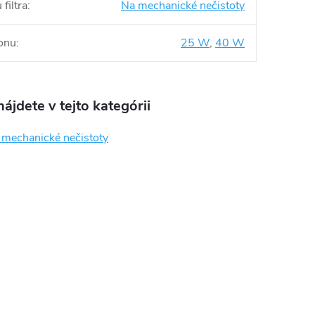
filtra
:
Na mechanické nečistoty
onu
:
25 W
,
40 W
ájdete v tejto kategórii
a mechanické nečistoty