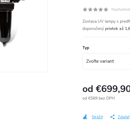
Neohodnot
Zostava UV lampy s predfi
doporučený
prietok až 1,
Typ
od
€699,9
od
€569
bez DPH
Jednotková
cena:
Strážiť
Zdieľať