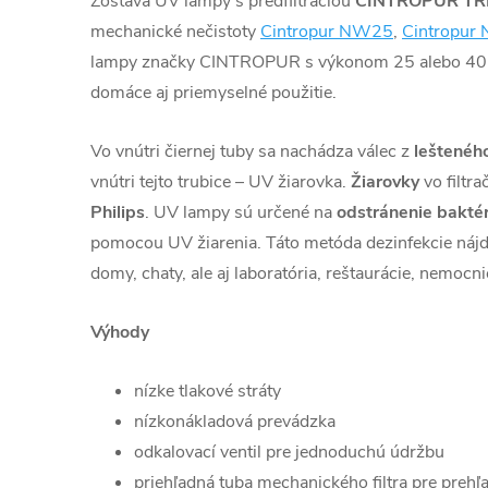
Zostava UV lampy s predfiltráciou
CINTROPUR TR
mechanické nečistoty
Cintropur NW25
,
Cintropu
lampy značky CINTROPUR s výkonom 25 alebo 40 
domáce aj priemyselné použitie.
Vo vnútri čiernej tuby sa nachádza válec z
leštenéh
vnútri tejto trubice – UV žiarovka.
Žiarovky
vo filtr
Philips
. UV lampy sú určené na
odstránenie baktéri
pomocou UV žiarenia. Táto metóda dezinfekcie nájd
domy, chaty, ale aj laboratória, reštaurácie, nemocni
Výhody
nízke tlakové stráty
nízkonákladová prevádzka
odkalovací ventil pre jednoduchú údržbu
priehľadná tuba mechanického filtra pre prehľa