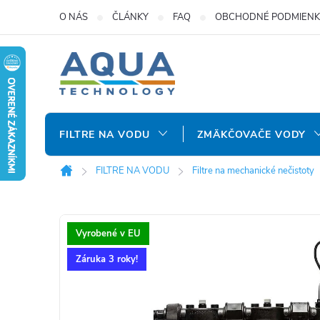
Prejsť
O NÁS
ČLÁNKY
FAQ
OBCHODNÉ PODMIENK
na
obsah
FILTRE NA VODU
ZMÄKČOVAČE VODY
FILTRE NA VODU
Filtre na mechanické nečistoty
Domov
Vyrobené v EU
Záruka 3 roky!