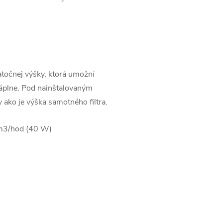
atočnej výšky, ktorá umožní
náplne. Pod nainštalovaným
y ako je výška samotného filtra.
 m3/hod (40 W)