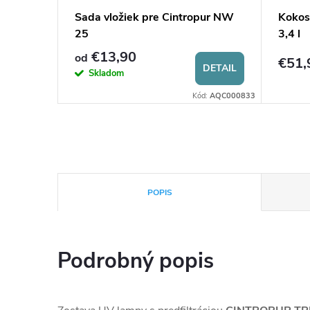
otect
Sada vložiek pre Cintropur NW
Kokoso
25
3,4 l
€13,90
od
€51,
KOŠÍKA
DETAIL
Skladom
:
AQC0001750
Kód:
AQC000833
POPIS
Podrobný popis