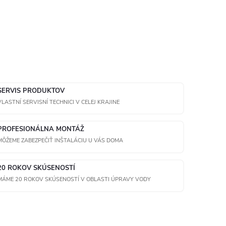
SERVIS PRODUKTOV
VLASTNÍ SERVISNÍ TECHNICI V CELEJ KRAJINE
PROFESIONÁLNA MONTÁŽ
MÔŽEME ZABEZPEČIŤ INŠTALÁCIU U VÁS DOMA
20 ROKOV SKÚSENOSTÍ
MÁME 20 ROKOV SKÚSENOSTÍ V OBLASTI ÚPRAVY VODY