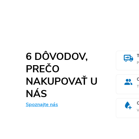
6 DÔVODOV,
P
PREČO
NAKUPOVAŤ U
T
NÁS
Spoznajte nás
V