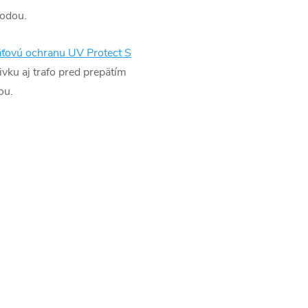
vodou.
äťovú ochranu UV Protect S
vku aj trafo pred prepätím
ou.