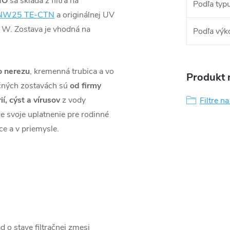
IO
sa skladá z filtra na
Podľa typu 
r NW25 TE-CTN
a originálnej UV
W. Zostava je vhodná na
Podľa výk
o nerezu
, kremenná trubica a vo
Produkt n
ačných zostavách sú
od firmy
í, cýst a vírusov
z vody
Filtre n
e svoje uplatnenie pre rodinné
ce a v priemysle.
d o stave filtračnej zmesi