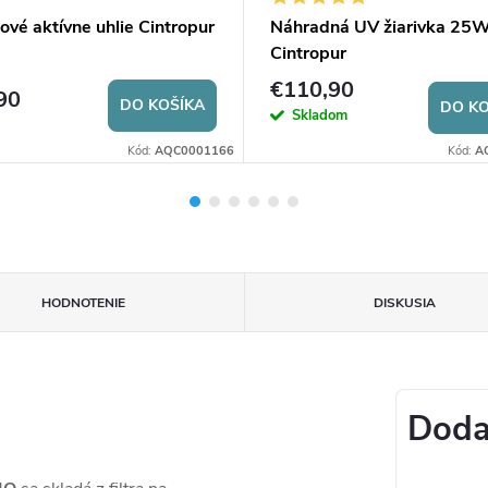
vé aktívne uhlie Cintropur
Náhradná UV žiarivka 25W
Cintropur
€110,90
90
DO KOŠÍKA
DO KO
Skladom
Kód:
AQC0001166
Kód:
A
HODNOTENIE
DISKUSIA
Doda