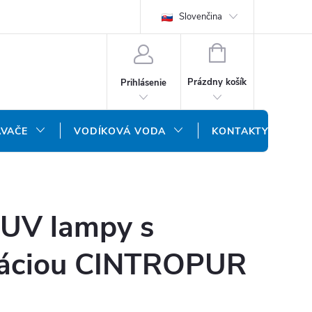
REKLAMAČNÝ FORMULÁR
DOPRAVA A PLATBA
Slovenčina
DOPRAVA P
NÁKUPNÝ
KOŠÍK
Prázdny košík
Prihlásenie
ÁVAČE
VODÍKOVÁ VODA
KONTAKTY
 UV lampy s
tráciou CINTROPUR