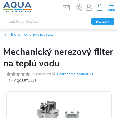
Prejsť
NÁKUPN
KOŠÍK
na
obsah
HĽADAŤ
Filtre na mechanické nečistoty
Mechanický nerezový filter
na teplú vodu
Neohodnotené
Podrobnosti hodnotenia
Kód:
AQCSET1115