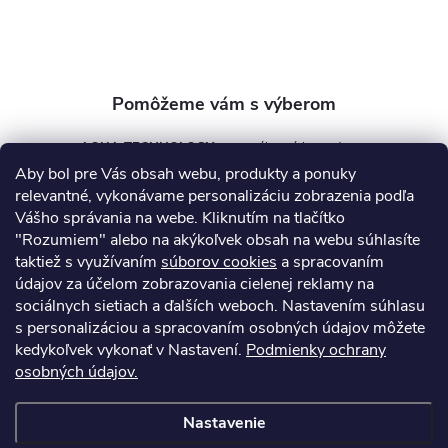
i
e
AQUA TECHNOLOGY s.r.o.
Aby bol pre Vás obsah webu, produkty a ponuky
info
@
aquatechnology.sk
relevantné, vykonávame personalizáciu zobrazenia podľa
Vášho správania na webe. Kliknutím na tlačítko
+421 911 991 394
"Rozumiem" alebo na akýkoľvek obsah na webu súhlasíte
taktiež s využívaním
súborov cookies
a spracovaním
údajov za účelom zobrazovania cielenej reklamy na
sociálnych sietiach a ďalších weboch. Nastavením súhlasu
Informácie pre vás
s personalizáciou a spracovaním osobných údajov môžete
kedykoľvek vykonať v Nastavení.
Podmienky ochrany
osobných údajov.
Kontakty
Obchodné podmienky
Technický dotazník
Nastavenie