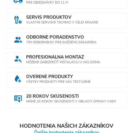
PRE OBJEDNÁVKY DO 11 H
SERVIS PRODUKTOV
VLASTNÍ SERVISNÍ TECHNICI V CELEJ KRAJINE
ODBORNÉ PORADENSTVO
TÍM ODBORNÍKOV PRE KAŽDÉHO ZÁKAZNÍKA
PROFESIONÁLNA MONTÁŽ
MÔŽEME ZABEZPEČIŤ INŠTALÁCIU U VÁS DOMA
OVERENÉ PRODUKTY
VŠETKY PRODUKTY PRE VÁS TESTUJEME
20 ROKOV SKÚSENOSTÍ
MÁME 20 ROKOV SKÚSENOSTÍ V OBLASTI ÚPRAVY VODY
HODNOTENIA NAŠICH ZÁKAZNÍKOV
Ďalšie hodnotenia zákazníkov