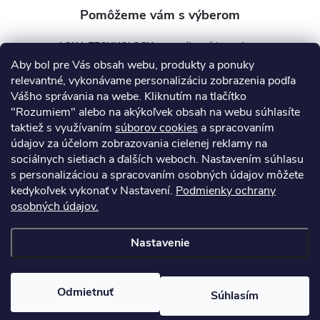
AQUA TECHNOLOGY s.r.o.
Aby bol pre Vás obsah webu, produkty a ponuky
info
@
aquatechnology.sk
relevantné, vykonávame personalizáciu zobrazenia podľa
Vášho správania na webe. Kliknutím na tlačítko
+421 911 991 394
"Rozumiem" alebo na akýkoľvek obsah na webu súhlasíte
taktiež s využívaním
súborov cookies
a spracovaním
údajov za účelom zobrazovania cielenej reklamy na
sociálnych sietiach a ďalších weboch. Nastavením súhlasu
Informácie pre vás
s personalizáciou a spracovaním osobných údajov môžete
kedykoľvek vykonať v Nastavení.
Podmienky ochrany
osobných údajov.
Kontakty
Obchodné podmienky
Technický dotazník
Nastavenie
Copyright 2026
AquaPro-Shop.sk
. Všetky práva vyhradené.
Upraviť
nastavenie cookies
Odmietnuť
Súhlasím
Vytvoril Shoptet