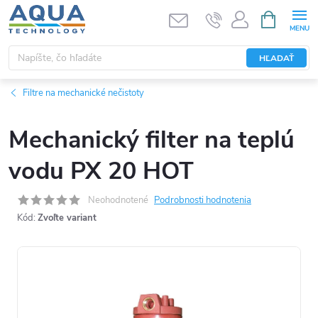
Prejsť
NÁKUPN
KOŠÍK
na
obsah
HĽADAŤ
Filtre na mechanické nečistoty
Mechanický filter na teplú
vodu PX 20 HOT
Neohodnotené
Podrobnosti hodnotenia
Kód:
Zvoľte variant