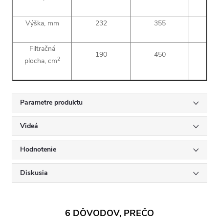
Výška, mm
232
355
5
Filtračná
190
450
8
2
plocha,
cm
Parametre produktu
Videá
Hodnotenie
Diskusia
6 DÔVODOV, PREČO