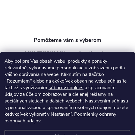
i
e
AQUA TECHNOLOGY s.r.o.
Aby bol pre Vás obsah webu, produkty a ponuky
info
@
aquatechnology.sk
relevantné, vykonávame personalizáciu zobrazenia podľa
Vášho správania na webe. Kliknutím na tlačítko
+421 911 991 394
"Rozumiem" alebo na akýkoľvek obsah na webu súhlasíte
taktiež s využívaním
súborov cookies
a spracovaním
údajov za účelom zobrazovania cielenej reklamy na
sociálnych sietiach a ďalších weboch. Nastavením súhlasu
Informácie pre vás
s personalizáciou a spracovaním osobných údajov môžete
kedykoľvek vykonať v Nastavení.
Podmienky ochrany
osobných údajov.
Kontakty
Obchodné podmienky
Technický dotazník