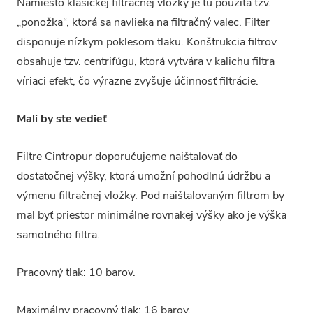
Namiesto klasickej filtračnej vložky je tu použitá tzv.
„ponožka“, ktorá sa navlieka na filtračný valec. Filter
d
isponuje nízkym poklesom tlaku. Konštrukcia filtrov
obsahuje tzv. centrifúgu, ktorá vytvára v kalichu filtra
víriaci efekt, čo výrazne zvyšuje účinnosť filtrácie.
Mali by ste vedieť
Filtre Cintropur doporučujeme naištalovať do
dostatočnej výšky, ktorá umožní pohodlnú údržbu a
výmenu filtračnej vložky. Pod naištalovaným filtrom by
mal byť priestor minimálne rovnakej výšky ako je výška
samotného filtra.
Pracovný tlak: 10 barov.
Maximálny pracovný tlak: 16 barov.