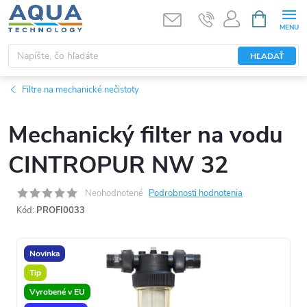
Prejsť
NÁKUPN
KOŠÍK
na
obsah
HĽADAŤ
Filtre na mechanické nečistoty
Mechanický filter na vodu
CINTROPUR NW 32
Neohodnotené
Podrobnosti hodnotenia
Kód:
PROFI0033
Novinka
Tip
Vyrobené v EU