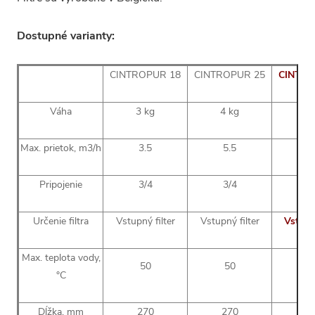
Dostupné varianty:
CINTROPUR 18
CINTROPUR 25
CINTRO
Váha
3 kg
4 kg
5,5
Max. prietok, m3/h
3.5
5.5
6
Pripojenie
3/4
3/4
1 
Určenie filtra
Vstupný filter
Vstupný filter
Vstupný
Max. teplota vody,
50
50
5
°C
Dĺžka, mm
270
270
2