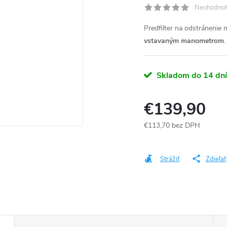
Neohodnot
Predfilter na odstránenie
vstavaným
manometrom
.
Skladom do 14 dní
€139,90
€113,70 bez DPH
Jednotková
cena:
Strážiť
Zdieľať