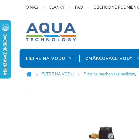
Prejsť
O NÁS
ČLÁNKY
FAQ
OBCHODNÉ PODMIENK
na
obsah
FILTRE NA VODU
ZMÄKČOVAČE VODY
FILTRE NA VODU
Filtre na mechanické nečistoty
Domov