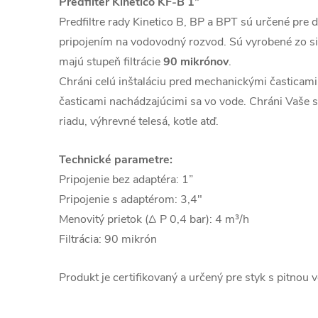
Predfilter Kinetico KF-B 1”
Predfiltre rady Kinetico B, BP a BPT sú určené pre
pripojením na vodovodný rozvod. Sú vyrobené zo si
majú stupeň filtrácie
90 mikrónov
.
Chráni celú inštaláciu pred mechanickými časticam
časticami nachádzajúcimi sa vo vode. Chráni Vaše 
riadu, výhrevné telesá, kotle atď.
Technické parametre:
Pripojenie bez adaptéra: 1”
Pripojenie s adaptérom: 3,4″
Menovitý prietok (Δ P 0,4 bar): 4 m³/h
Filtrácia: 90 mikrón
Produkt je certifikovaný a určený pre styk s pitnou 