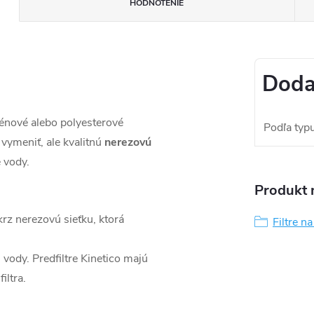
HODNOTENIE
Doda
énové alebo polyesterové
Podľa typu 
 vymeniť, ale kvalitnú
nerezovú
e vody.
Produkt n
rz nerezovú sieťku, ktorá
Filtre n
 vody. Predfiltre Kinetico majú
iltra.