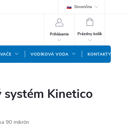
REKLAMAČNÝ FORMULÁR
DOPRAVA A PLATBA
Slovenčina
DOPRAVA P
NÁKUPNÝ
KOŠÍK
Prázdny košík
Prihlásenie
ÁVAČE
VODÍKOVÁ VODA
KONTAKTY
ý systém Kinetico
ka 90 mikrón