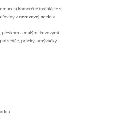
 domáce a komerčné inštalácie s
eťoviny z
nerezovej ocele
a
i, pieskom a malými kovovými
spotrebiče, práčky, umývačky
vodou.