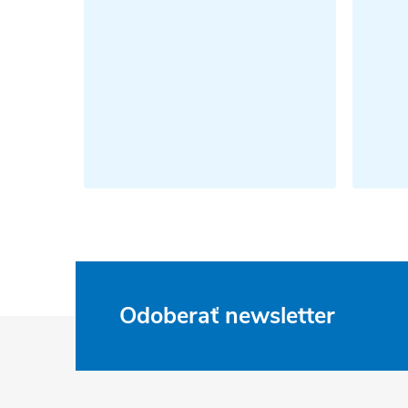
Odoberať newsletter
Z
á