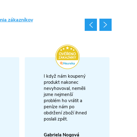
nia zákazníkov
I když nám koupený
m
produkt nakonec
nevyhovoval, neměli
A
jsme nejmenší
problém ho vrátit a
4
peníze nám po
obdržení zboží ihned
poslali zpět.
Gabriela Nogová