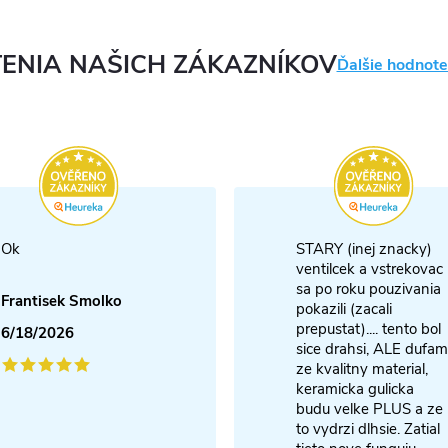
ENIA NAŠICH ZÁKAZNÍKOV
Ďalšie hodnote
Ok
STARY (inej znacky)
ventilcek a vstrekovac
sa po roku pouzivania
Frantisek Smolko
pokazili (zacali
prepustat).... tento bol
6/18/2026
sice drahsi, ALE dufam
ze kvalitny material,
keramicka gulicka
budu velke PLUS a ze
to vydrzi dlhsie. Zatial