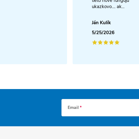
tieto nove funguju
ukazkovo.... ak...
Ján Kulík
5/25/2026
Email