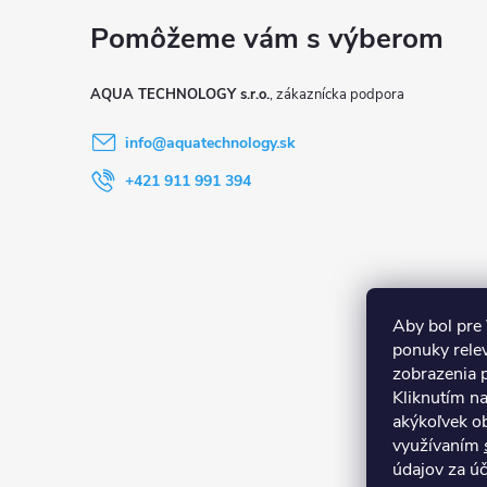
p
ä
AQUA TECHNOLOGY s.r.o.
t
info
@
aquatechnology.sk
i
+421 911 991 394
e
Aby bol pre
ponuky rele
zobrazenia 
Kliknutím n
akýkoľvek ob
využívaním
údajov za ú