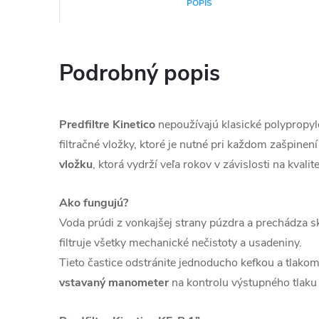
POPIS
Podrobný popis
Predfiltre Kinetico
nepoužívajú klasické polypropyl
filtračné vložky, ktoré je nutné pri každom zašpinení
vložku
, ktorá vydrží veľa rokov v závislosti na kvalit
Ako fungujú?
Voda prúdi z vonkajšej strany púzdra a prechádza sk
filtruje všetky mechanické nečistoty a usadeniny.
Tieto častice odstránite jednoducho kefkou a tlakom
vstavaný manometer
na kontrolu výstupného tlaku f