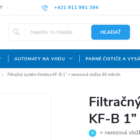
+421 911 991 394
Y
REKLAMAČNÝ PORIADOK
OCHRANA OSOBNÝCH ÚDAJOV
info@aquatechnology.sk
HĽADAŤ
AUTOMATY NA VODU
PARNÉ ČISTIČE A VYS
Filtračný systém Kinetico KF-B 1”
+ nerezová vložka 90 mikrón
Filtračn
KF-B 1”
+ nerezová vlož