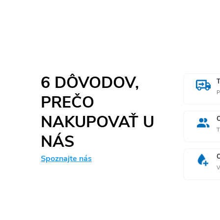
6 DÔVODOV,
P
PREČO
NAKUPOVAŤ U
T
NÁS
Spoznajte nás
V