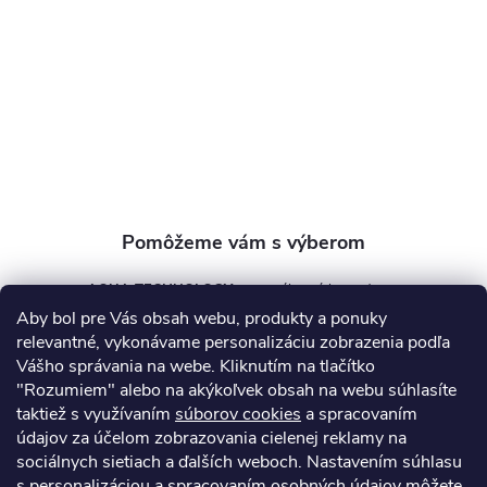
ä
t
i
e
AQUA TECHNOLOGY s.r.o.
Aby bol pre Vás obsah webu, produkty a ponuky
info
@
aquatechnology.sk
relevantné, vykonávame personalizáciu zobrazenia podľa
Vášho správania na webe. Kliknutím na tlačítko
+421 911 991 394
"Rozumiem" alebo na akýkoľvek obsah na webu súhlasíte
taktiež s využívaním
súborov cookies
a spracovaním
údajov za účelom zobrazovania cielenej reklamy na
sociálnych sietiach a ďalších weboch. Nastavením súhlasu
Informácie pre vás
s personalizáciou a spracovaním osobných údajov môžete