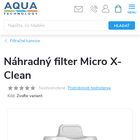
Prejsť
NÁKUPN
KOŠÍK
na
obsah
HĽADAŤ
Filtračné kanvice
Náhradný filter Micro X-
Clean
Neohodnotené
Podrobnosti hodnotenia
Kód:
Zvoľte variant