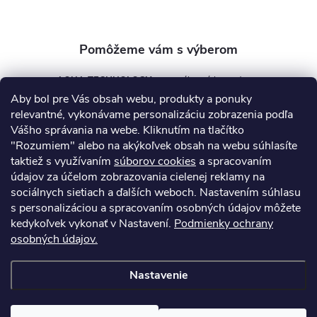
e
AQUA TECHNOLOGY s.r.o.
Aby bol pre Vás obsah webu, produkty a ponuky
info
@
aquatechnology.sk
relevantné, vykonávame personalizáciu zobrazenia podľa
Vášho správania na webe. Kliknutím na tlačítko
+421 911 991 394
"Rozumiem" alebo na akýkoľvek obsah na webu súhlasíte
taktiež s využívaním
súborov cookies
a spracovaním
údajov za účelom zobrazovania cielenej reklamy na
sociálnych sietiach a ďalších weboch. Nastavením súhlasu
Informácie pre vás
s personalizáciou a spracovaním osobných údajov môžete
kedykoľvek vykonať v Nastavení.
Podmienky ochrany
osobných údajov.
Kontakty
Obchodné podmienky
Technický dotazník
Nastavenie
Copyright 2026
AquaPro-Shop.sk
. Všetky práva vyhradené.
Upraviť
nastavenie cookies