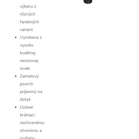
výberu z
rôzných
farebných
variant
Vyrobena z
vysoko
kvalitnej
nerezovej
ocele
Zametový
povrch
príjemný na
dotyk
Uzáver
brániaci
nechcenému
otvoreniu a
rozliatiu