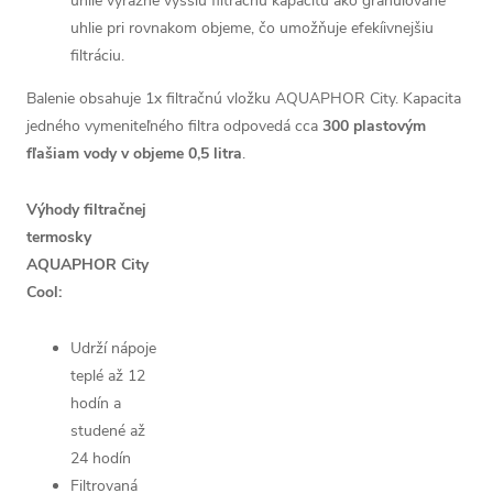
uhlie výrazne vyššiu filtračnú kapacitu ako granulované
uhlie pri rovnakom objeme, čo umožňuje efekíivnejšiu
filtráciu.
Balenie obsahuje 1x f
iltračnú vložku AQUAPHOR City.
Kapacita
jedného vymeniteľného filtra odpovedá cca
300 plastovým
fľašiam vody v objeme 0,5 litra
.
Výhody filtračnej
termosky
AQUAPHOR City
Cool:
Udrží nápoje
teplé až 12
hodín a
studené až
24 hodín
Filtrovaná