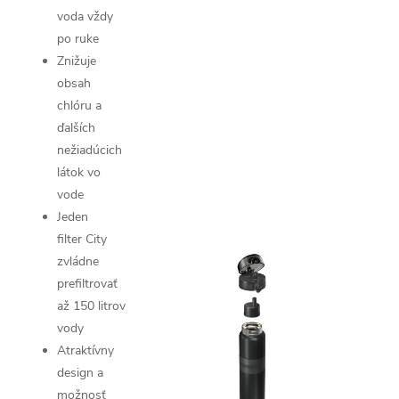
voda vždy
po ruke
Znižuje
obsah
chlóru a
ďalších
nežiadúcich
látok vo
vode
Jeden
filter City
zvládne
prefiltrovať
až 150 litrov
vody
Atraktívny
design a
možnosť