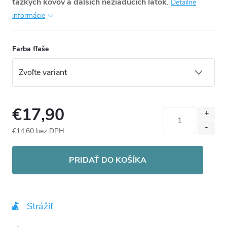
ťažkých kovov a ďalších nežiadúcich látok
.
Detailné
informácie
Farba fľaše
€17,90
€14,60 bez DPH
Jednotková
cena:
PRIDAŤ DO KOŠÍKA
Strážiť