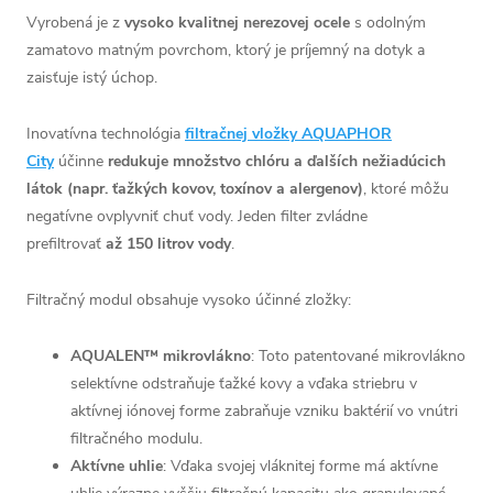
Vyrobená je z
vysoko kvalitnej nerezovej ocele
s odolným
zamatovo matným povrchom, ktorý je príjemný na dotyk a
zaisťuje istý úchop.
Inovatívna technológia
filtračnej vložky AQUAPHOR
City
účinne
redukuje množstvo chlóru a ďalších nežiadúcich
látok (napr. ťažkých kovov, toxínov a alergenov)
, ktoré môžu
negatívne ovplyvniť chuť vody.
Jeden filter zvládne
prefiltrovať
až 150 litrov vody
.
Filtračný modul obsahuje vysoko účinné zložky:
AQUALEN™ mikrovlákno
: Toto patentované mikrovlákno
selektívne odstraňuje ťažké kovy a vďaka striebru v
aktívnej iónovej forme zabraňuje vzniku baktérií vo vnútri
filtračného modulu.
Aktívne uhlie
: Vďaka svojej vláknitej forme má aktívne