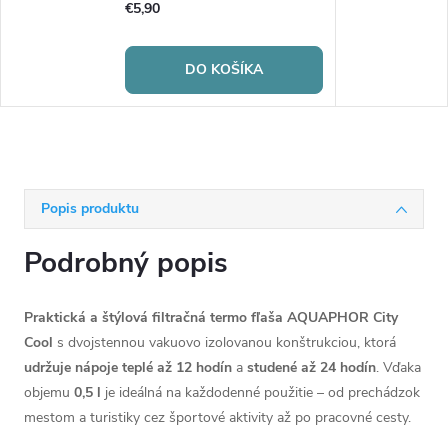
€5,90
DO KOŠÍKA
Popis produktu
Podrobný popis
Praktická a štýlová filtračná termo fľaša AQUAPHOR City
Cool
s dvojstennou vakuovo izolovanou konštrukciou, ktorá
udržuje nápoje teplé až 12 hodín
a
studené až 24 hodín
. Vďaka
objemu
0,5 l
je ideálná na každodenné použitie – od prechádzok
mestom a turistiky cez športové aktivity až po pracovné cesty.