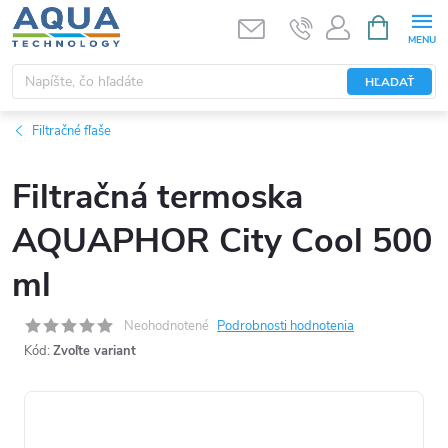
Prejsť
NÁKUPN
KOŠÍK
na
obsah
HĽADAŤ
Filtračné fľaše
Filtračná termoska
AQUAPHOR City Cool 500
ml
Neohodnotené
Podrobnosti hodnotenia
Kód:
Zvoľte variant