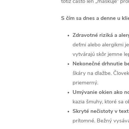
totiž často len „maskuje“ pro
S čím sa dnes a denne u kl
Zdravotné riziká a aler
deťmi alebo alergikmi j
vytvárajú skôr jemne le
Nekonečné drhnutie be
škáry na dlažbe. Človek
priemerný.
Umývanie okien ako n
kazia šmuhy, ktoré sa ob
Skryté nečistoty v textí
prítomné. Bežný vysávač