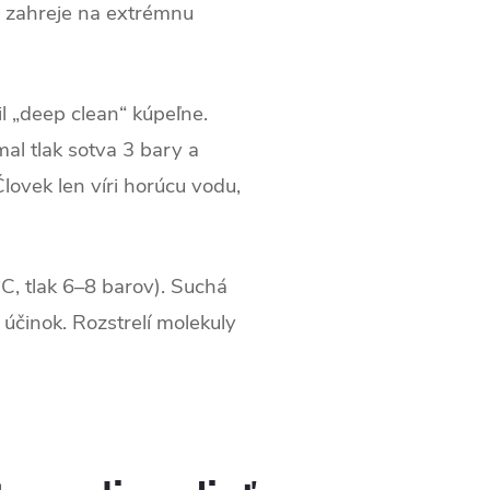
e zahreje na extrémnu
 „deep clean“ kúpeľne.
al tlak sotva 3 bary a
lovek len víri horúcu vodu,
C, tlak 6–8 barov). Suchá
účinok. Rozstrelí molekuly