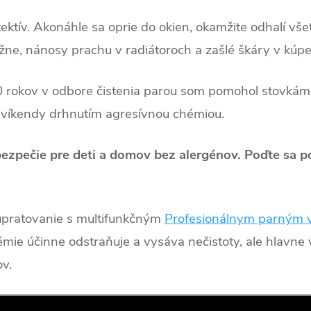
ektív. Akonáhle sa oprie do okien, okamžite odhalí vše
ne, nánosy prachu v radiátoroch a zašlé škáry v kúpeľ
 rokov v odbore čistenia parou som pomohol stovkám z
iť víkendy drhnutím agresívnou chémiou.
ezpečie pre deti a domov bez alergénov. Poďte sa po
 upratovanie s multifunkčným
Profesionálnym parným 
hémie účinne odstraňuje a vysáva nečistoty, ale hlavne
ov.