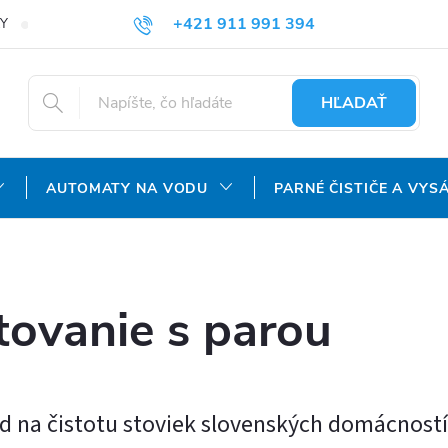
+421 911 991 394
Y
REKLAMAČNÝ PORIADOK
OCHRANA OSOBNÝCH ÚDAJOV
info@aquatechnology.sk
HĽADAŤ
AUTOMATY NA VODU
PARNÉ ČISTIČE A VYS
tovanie s parou
d na čistotu stoviek slovenských domácností 