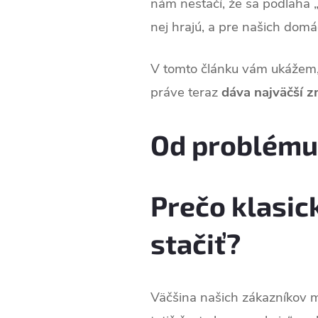
nám nestačí, že sa podlaha „
nej hrajú, a pre našich domác
V tomto článku vám ukážem
práve teraz
dáva najväčší z
Od problému 
Prečo klasic
stačiť?
Väčšina našich zákazníkov m