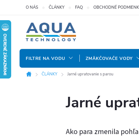
Prejsť
O NÁS
ČLÁNKY
FAQ
OBCHODNÉ PODMIENK
na
obsah
FILTRE NA VODU
ZMÄKČOVAČE VODY
ČLÁNKY
Jarné upratovanie s parou
Domov
Jarné upra
Ako para zmenila pohľa