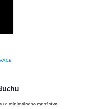
ÁVAČE
zduchu
laku a minimálneho množstva