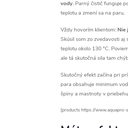
vody
. Parný čistič funguje 
teplotu a zmení sa na paru.
Vždy hovorím klientom:
Nie 
Skúsil som zo zvedavosti aj 
teplotu okolo 130 °C. Poviem
ale tá skutočná sila tam chý
Skutočný efekt začína pri pr
para obsahuje minimum vody, 
špiny a mastnoty v priebehu
[products https://www.aquapro-s