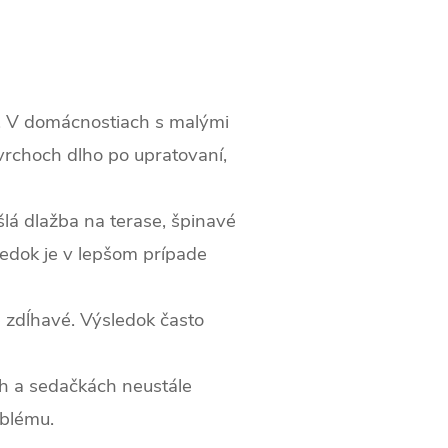
y. V domácnostiach s malými
vrchoch dlho po upratovaní,
šlá dlažba na terase, špinavé
ledok je v lepšom prípade
 zdĺhavé. Výsledok často
h a sedačkách neustále
oblému.