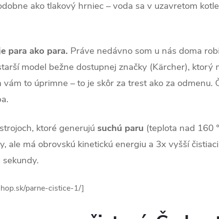
podobne ako tlakový hrniec – voda sa v uzavretom kotl
je para ako para.
Práve nedávno som u nás doma robil
starší model bežne dostupnej značky (Kärcher), ktorý m
 vám to úprimne – to je skôr za trest ako za odmenu. Č
ba.
ístrojoch, ktoré generujú
suchú paru
(teplota nad 160 °
ale má obrovskú kinetickú energiu a 3x vyšší čistiaci 
 sekundy.
hop.sk/parne-cistice-1/]