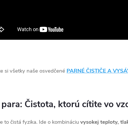
te si všetky naše osvedčené
PARNÉ ČISTIČE A VYS
ara: Čistota, ktorú cítite vo v
je to čistá fyzika. Ide o kombináciu
vysokej teploty, t