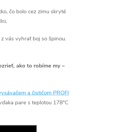
tko, čo bolo cez zimu skryté
ni.
 vás vyhrať boj so špinou.
zrieť, ako to robíme my –
vysávačem a čističom PROFI
 vďaka pare s teplotou 178°C