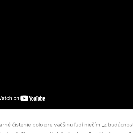
rné čistenie bolo pre väčšinu ľudí niečím „z budúcnosti