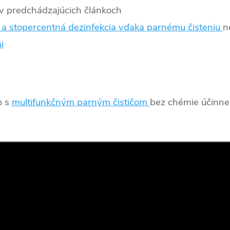
 v predchádzajúcich článkoch
 a stopercentná dezinfekcia vďaka parnému čisteniu
n
i
o s
multifunkčným parným čističom
bez chémie účinne 