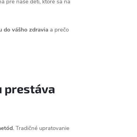
á pre naše deti, ktoré sa na
ou do vášho zdravia
a prečo
u prestáva
metód
. Tradičné upratovanie