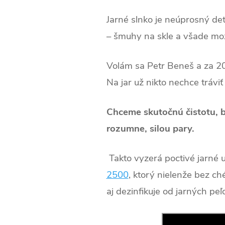
Jarné slnko je neúprosný det
– šmuhy na skle a všade mož
Volám sa Petr Beneš a za 20
Na jar už nikto nechce tráv
Chceme skutočnú čistotu, b
rozumne, silou pary.
Takto vyzerá poctivé jarné
2500
, ktorý nielenže bez c
aj dezinfikuje od jarných peľ