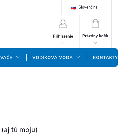
REKLAMAČNÝ FORMULÁR
DOPRAVA A PLATBA
Slovenčina
DOPRAVA P
NÁKUPNÝ
KOŠÍK
Prázdny košík
Prihlásenie
ÁVAČE
VODÍKOVÁ VODA
KONTAKTY
(aj tú moju)