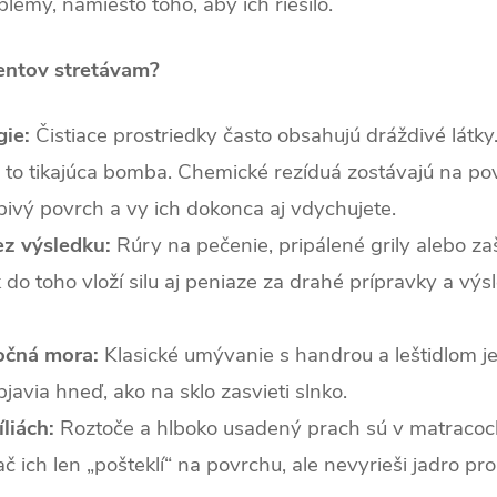
blémy, namiesto toho, aby ich riešilo.
ientov stretávam?
gie:
Čistiace prostriedky často obsahujú dráždivé látk
e to tikajúca bomba. Chemické rezíduá zostávajú na po
pivý povrch a vy ich dokonca aj vdychujete.
z výsledku:
Rúry na pečenie, pripálené grily alebo za
 do toho vloží silu aj peniaze za drahé prípravky a výs
očná mora:
Klasické umývanie s handrou a leštidlom je
javia hneď, ako na sklo zasvieti slnko.
liách:
Roztoče a hlboko usadený prach sú v matracoc
 ich len „pošteklí“ na povrchu, ale nevyrieši jadro pr