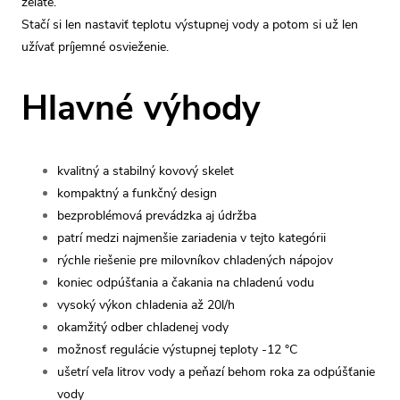
želáte.
Stačí si len nastaviť teplotu výstupnej vody a potom si už len
užívať príjemné osvieženie.
Hlavné výhody
kvalitný a stabilný kovový skelet
kompaktný a funkčný design
bezproblémová prevádzka aj údržba
patrí medzi najmenšie zariadenia v tejto kategórii
rýchle riešenie pre milovníkov chladených nápojov
koniec odpúšťania a čakania na chladenú vodu
vysoký výkon chladenia až 20l/h
okamžitý odber chladenej vody
možnosť regulácie výstupnej teploty -12 °C
ušetrí veľa litrov vody a peňazí behom roka za odpúšťanie
vody