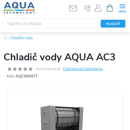
Prejsť
NÁKUPN
KOŠÍK
na
obsah
HĽADAŤ
Chladiče vody
Chladič vody AQUA AC3
Neohodnotené
Podrobnosti hodnotenia
Kód:
AQC000477