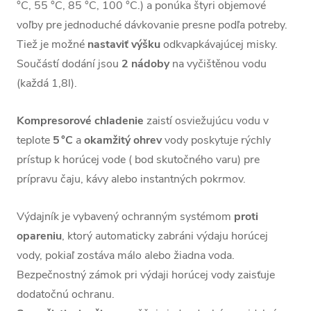
°C, 55 °C, 85 °C, 100 °C.) a ponúka štyri objemové
voľby pre jednoduché dávkovanie presne podľa potreby.
Tiež je možné
nastaviť výšku
odkvapkávajúcej misky.
Součástí dodání jsou
2 nádoby
na vyčištěnou vodu
(každá 1,8l).
Kompresorové
chladenie
zaistí osviežujúcu vodu v
teplote
5 °C
a
okamžitý
ohrev
vody poskytuje rýchly
prístup k horúcej vode ( bod skutočného varu) pre
prípravu čaju, kávy alebo instantných pokrmov.
Výdajník je vybavený ochranným systémom
proti
opareniu
, ktorý automaticky zabráni výdaju horúcej
vody, pokiaľ zostáva málo alebo žiadna voda.
Bezpečnostný zámok pri výdaji horúcej vody zaisťuje
dodatočnú ochranu.