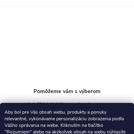
á
p
ä
t
i
e
AQUA TECHNOLOGY s.r.o.
Aby bol pre Vás obsah webu, produkty a ponuky
info
@
aquatechnology.sk
relevantné, vykonávame personalizáciu zobrazenia podľa
Vášho správania na webe. Kliknutím na tlačítko
+421 911 991 394
"Rozumiem" alebo na akýkoľvek obsah na webu súhlasíte