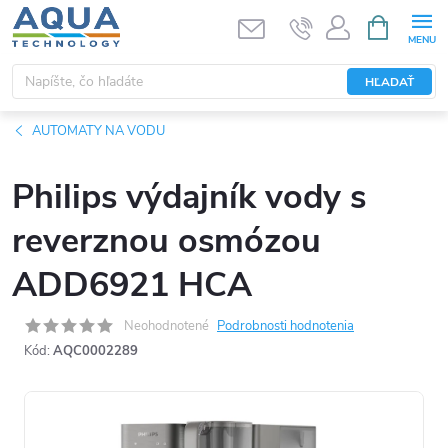
Prejsť
NÁKUPN
KOŠÍK
na
obsah
HĽADAŤ
AUTOMATY NA VODU
Philips výdajník vody s
reverznou osmózou
ADD6921 HCA
Neohodnotené
Podrobnosti hodnotenia
Kód:
AQC0002289