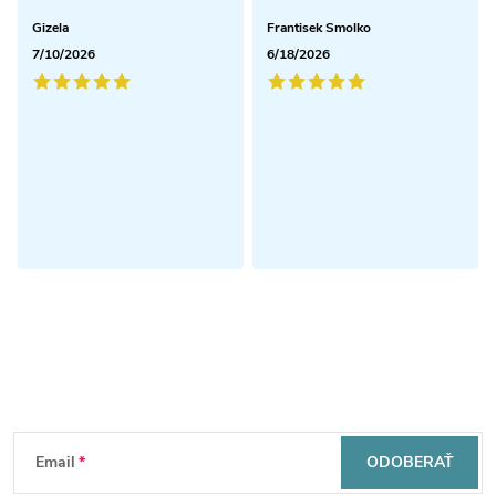
Gizela
Frantisek Smolko
7/10/2026
6/18/2026
Odoberať newsletter
Z
Email
ODOBERAŤ