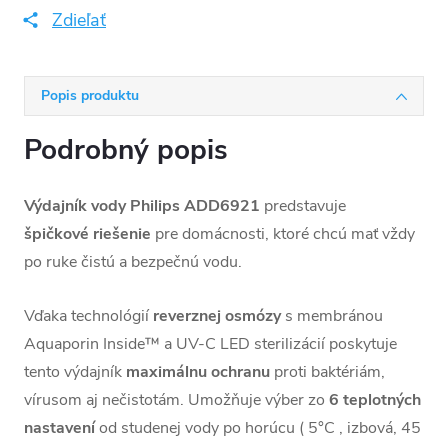
Zdieľať
Popis produktu
Podrobný popis
Výdajník vody Philips ADD6921
predstavuje
špičkové
riešenie
pre domácnosti, ktoré chcú mať vždy
po ruke čistú a bezpečnú vodu.
Vďaka technológií
reverznej
osmózy
s membránou
Aquaporin Inside™ a UV-C LED sterilizácií poskytuje
tento výdajník
maximálnu
ochranu
proti baktériám,
vírusom aj nečistotám. Umožňuje výber zo
6 teplotných
nastavení
od studenej vody po horúcu ( 5°C , izbová, 45