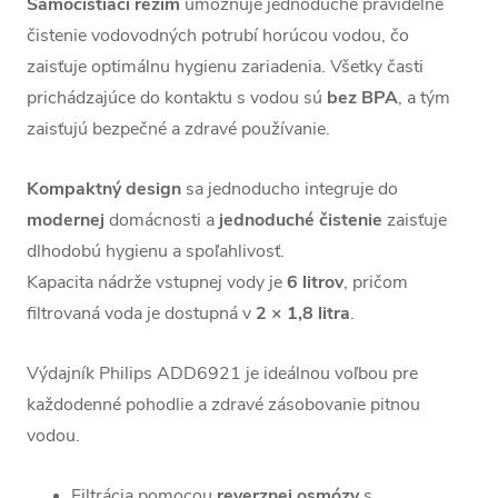
Samočistiaci
režim
umožňuje jednoduché pravidelné
čistenie vodovodných potrubí horúcou vodou, čo
zaisťuje optimálnu hygienu zariadenia. Všetky časti
prichádzajúce do kontaktu s vodou sú
bez BPA
, a tým
zaisťujú bezpečné a zdravé používanie.
Kompaktný design
sa jednoducho integruje do
modernej
domácnosti a
jednoduché
čistenie
zaisťuje
dlhodobú hygienu a spoľahlivosť.
Kapacita nádrže vstupnej vody je
6 litrov
, pričom
filtrovaná voda je dostupná v
2 × 1,8 litra
.
Výdajník Philips ADD6921 je ideálnou voľbou pre
každodenné pohodlie a zdravé zásobovanie pitnou
vodou.
Filtrácia pomocou
reverznej
osmózy
s