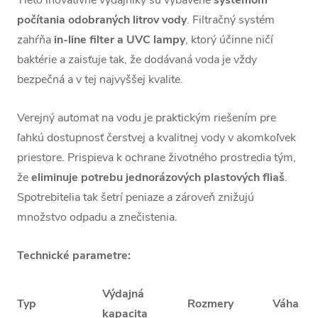
počítania odobraných litrov vody
. Filtračný systém
zahŕňa
in-line filter a UVC lampy
, ktorý účinne ničí
baktérie a zaisťuje tak, že dodávaná voda je vždy
bezpečná a v tej najvyššej kvalite.
Verejný automat na vodu je praktickým riešením pre
ľahkú dostupnosť čerstvej a kvalitnej vody v akomkoľvek
priestore. Prispieva k ochrane životného prostredia tým,
že
eliminuje potrebu jednorázových plastových fliaš
.
Spotrebitelia tak šetrí peniaze a zároveň znižujú
množstvo odpadu a znečistenia.
Technické parametre:
Výdajná
Typ
Rozmery
Váha
kapacita