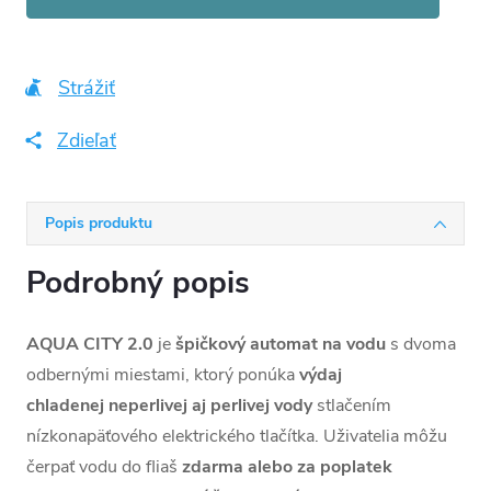
Strážiť
Zdieľať
Popis produktu
Podrobný popis
AQUA CITY 2.0
je
špičkový automat na vodu
s dvoma
odbernými miestami, ktorý ponúka
výdaj
chladenej
neperlivej aj perlivej vody
stlačením
nízkonapäťového elektrického tlačítka. Uživatelia môžu
čerpať vodu do fliaš
zdarma alebo za poplatek