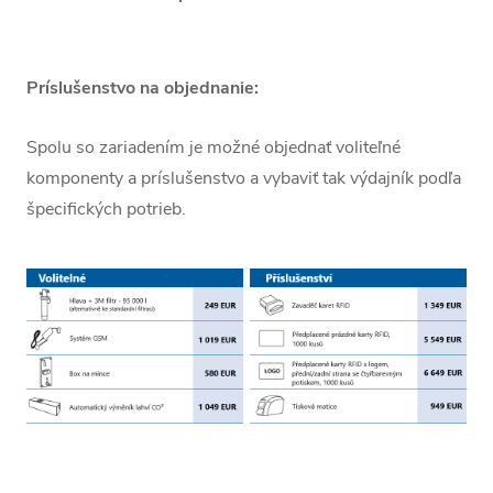
AQUA CITY 2.0
1530 x 2050 x
150 l/h
255 kg
- 150
2190 mm
AQUA CITY 2.0
1530 x 2050 x
Príslušenstvo na objednanie:
280 l/h
255 kg
- 280
2190 mm
Spolu so zariadením je možné objednať voliteľné
komponenty a príslušenstvo a vybaviť tak výdajník podľa
špecifických potrieb.