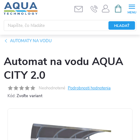
Prejsť
NÁKUPN
KOŠÍK
na
obsah
HĽADAŤ
AUTOMATY NA VODU
Automat na vodu AQUA
CITY 2.0
Neohodnotené
Podrobnosti hodnotenia
Kód:
Zvoľte variant