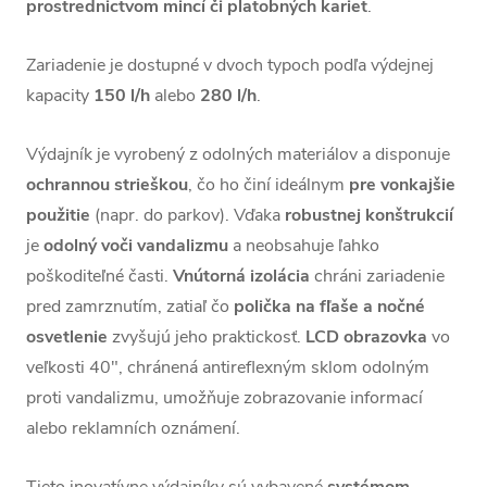
prostrednictvom mincí či platobných kariet
.
Zariadenie je dostupné v dvoch typoch podľa výdejnej
kapacity
150 l/h
alebo
280 l/h
.
Výdajník je vyrobený z odolných materiálov a disponuje
ochrannou strieškou
, čo ho činí ideálny
m
pre vonkajšie
použitie
(napr. do parkov). Vďaka
robustnej konštrukcií
je
odolný voči vandalizmu
a neobsahuje ľahko
poškoditeľné časti.
Vnútorná izolácia
chráni zariadenie
pred zamrznutím, zatiaľ čo
polička na fľaše a nočné
osvetlenie
zvyšujú jeho praktickosť.
LCD obrazovka
vo
veľkosti 40", chránená antireflexným sklom odolným
proti vandalizmu, umožňuje zobrazovanie informací
alebo reklamních oznámení.
Tieto inovatívne výdajníky sú vybavené
systémom